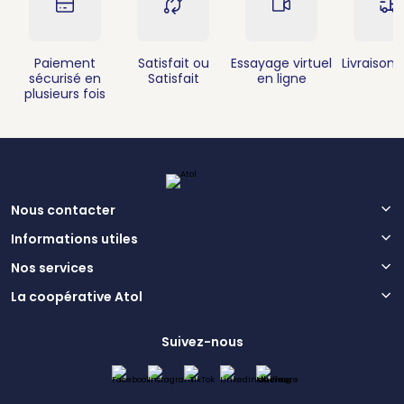
Paiement
Satisfait ou
Essayage virtuel
Livraison 
sécurisé en
Satisfait
en ligne
plusieurs fois
Nous contacter
Informations utiles
Nos services
La coopérative Atol
Suivez-nous