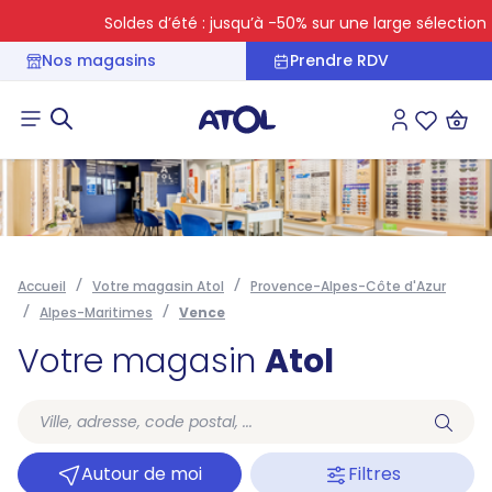
Soldes d’été : jusqu’à -50% sur une large sélection
Nos magasins
Prendre RDV
Connexion
Liste des 
Accueil
Votre magasin Atol
Provence-Alpes-Côte d'Azur
Alpes-Maritimes
Vence
Votre magasin
Atol
Autour de moi
Filtres