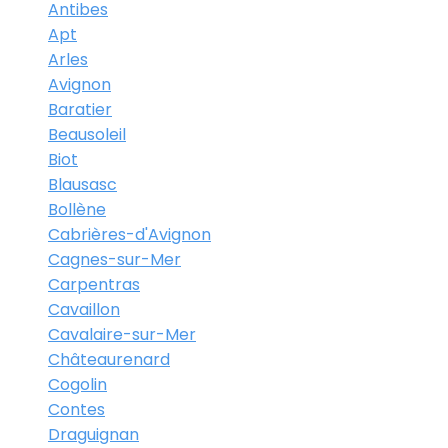
Antibes
Apt
Arles
Avignon
Baratier
Beausoleil
Biot
Blausasc
Bollène
Cabrières-d'Avignon
Cagnes-sur-Mer
Carpentras
Cavaillon
Cavalaire-sur-Mer
Châteaurenard
Cogolin
Contes
Draguignan