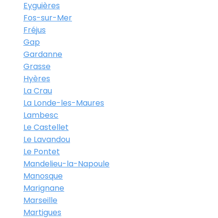
Eyguières
Fos-sur-Mer
Fréjus
Gap
Gardanne
Grasse
Hyères
La Crau
La Londe-les-Maures
Lambesc
Le Castellet
Le Lavandou
Le Pontet
Mandelieu-la-Napoule
Manosque
Marignane
Marseille
Martigues