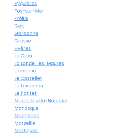
Eyguières
Fos-sur-Mer
Fréjus
Gap
Gardanne
Grasse
Hyères
La Crau
La Londe-les-Maures
Lambesc
Le Castellet
Le Lavandou
Le Pontet
Mandelieu-la-Napoule
Manosque
Marignane
Marseille
Martigues