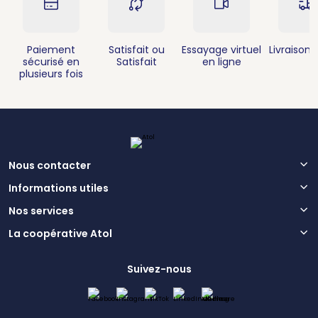
Paiement
Satisfait ou
Essayage virtuel
Livraison 
sécurisé en
Satisfait
en ligne
plusieurs fois
Nous contacter
Informations utiles
Nos services
La coopérative Atol
Suivez-nous