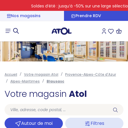
Soldes d’été : jusqu’à -50% sur une large sélection
Nos magasins
Prendre RDV
Connexion
Liste des 
Accueil
Votre magasin Atol
Provence-Alpes-Côte d'Azur
Alpes-Maritimes
Blausasc
Votre magasin
Atol
Autour de moi
Filtres