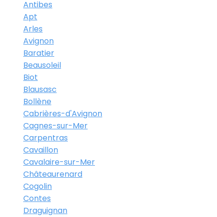
Antibes
Apt
Arles
Avignon
Baratier
Beausoleil
Biot
Blausasc
Bollène
Cabrières-d'Avignon
Cagnes-sur-Mer
Carpentras
Cavaillon
Cavalaire-sur-Mer
Châteaurenard
Cogolin
Contes
Draguignan