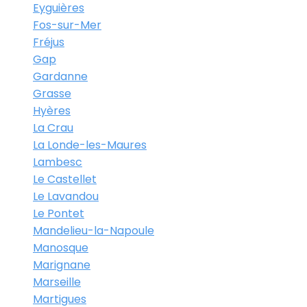
Eyguières
Fos-sur-Mer
Fréjus
Gap
Gardanne
Grasse
Hyères
La Crau
La Londe-les-Maures
Lambesc
Le Castellet
Le Lavandou
Le Pontet
Mandelieu-la-Napoule
Manosque
Marignane
Marseille
Martigues