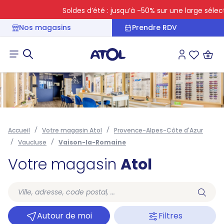
Soldes d’été : jusqu’à -50% sur une large sélecti
Nos magasins
Prendre RDV
Connexion
Liste des 
Accueil
Votre magasin Atol
Provence-Alpes-Côte d'Azur
Vaucluse
Vaison-la-Romaine
Votre magasin
Atol
Autour de moi
Filtres