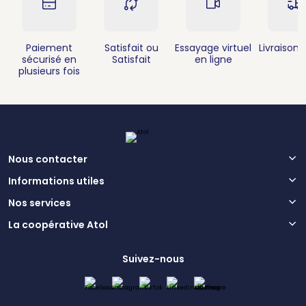
Paiement
Satisfait ou
Essayage virtuel
Livraison 
sécurisé en
Satisfait
en ligne
plusieurs fois
Nous contacter
Informations utiles
Nos services
La coopérative Atol
Suivez-nous