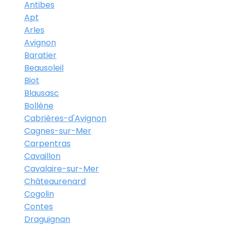
Antibes
Apt
Arles
Avignon
Baratier
Beausoleil
Biot
Blausasc
Bollène
Cabrières-d'Avignon
Cagnes-sur-Mer
Carpentras
Cavaillon
Cavalaire-sur-Mer
Châteaurenard
Cogolin
Contes
Draguignan