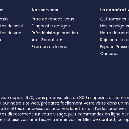
es
Nos services
La coopérati
asin
Prise de rendez-vous
Qui sommes-
es de soleil
Diagnostic en ligne
Nos enseigne
tes de vue
Pré-dépistage audition
Notre démarc
les
Atol Garantie +
Rejoindre le r
rs
Examen de la vue
Espace Presse
Carrières
ervice depuis 1970, vous propose plus de 800 magasins et centre
rs. Sur notre site web, préparez facilement votre visite dans un
lunettes, d’accessoires pour vos lunettes et d’aides auditives, a
unettes directement sur votre visage, puis commandez en ligne e
n choisir vos lunettes, entretenir vos lentilles de contact, comp
.