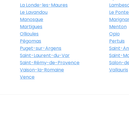
La Londe-les-Maures
Lambes
Le Lavandou
Le Ponte
Manosque
Marigna
Martigues
Menton
Ollioules
Opio
Pégomas
Pertuis
Puget-sur-Argens
Saint-A
Saint-Laurent-du-Var
Saint-M
Saint-Rémy-de-Provence
Salon-d
Vaison-la-Romaine
Vallauris
Vence