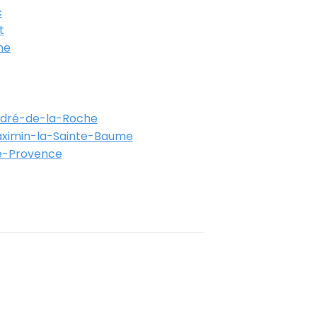
c
t
ne
ndré-de-la-Roche
aximin-la-Sainte-Baume
e-Provence