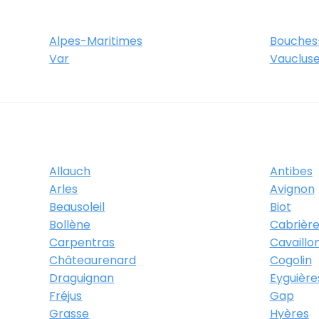
Alpes-Maritimes
Bouches
Var
Vauclus
Allauch
Antibes
Arles
Avignon
Beausoleil
Biot
Bollène
Cabrière
Carpentras
Cavaillo
Châteaurenard
Cogolin
Draguignan
Eyguière
Fréjus
Gap
Grasse
Hyères