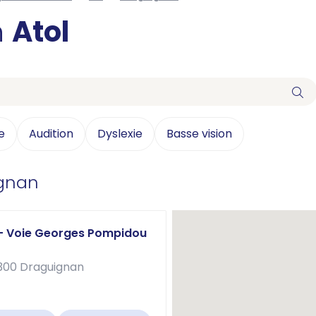
n
Atol
e
Audition
Dyslexie
Basse vision
ignan
 - Voie Georges Pompidou
300 Draguignan