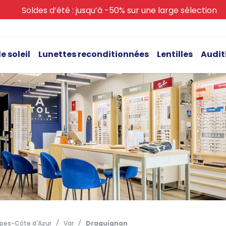
Soldes d’été : jusqu’à -50% sur une large sélection
e soleil
Lunettes reconditionnées
Lentilles
Audit
pes-Côte d'Azur
Var
Draguignan