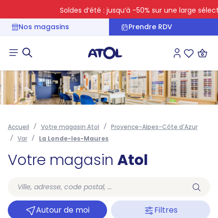
Soldes d’été : jusqu’à -50% sur une large sélectio
Nos magasins
Prendre RDV
Connexion
Liste des 
Accueil
Votre magasin Atol
Provence-Alpes-Côte d'Azur
Var
La Londe-les-Maures
Votre magasin
Atol
Autour de moi
Filtres