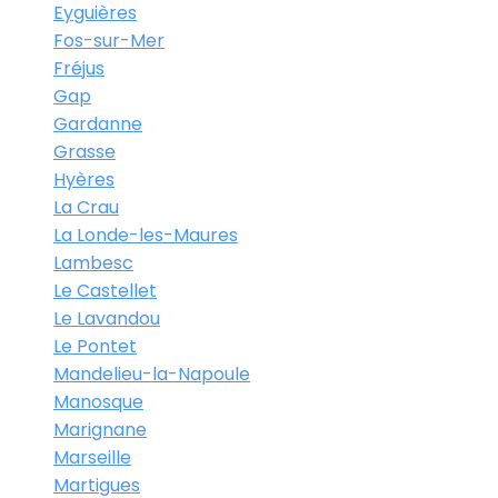
Eyguières
Fos-sur-Mer
Fréjus
Gap
Gardanne
Grasse
Hyères
La Crau
La Londe-les-Maures
Lambesc
Le Castellet
Le Lavandou
Le Pontet
Mandelieu-la-Napoule
Manosque
Marignane
Marseille
Martigues