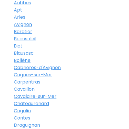
Antibes
Apt
Arles
Avignon
Baratier
Beausoleil
Biot
Blausasc
Bollène
Cabrières-d'Avignon
Cagnes-sur-Mer
Carpentras
Cavaillon
Cavalaire-sur-Mer
Châteaurenard
Cogolin
Contes
Draguignan