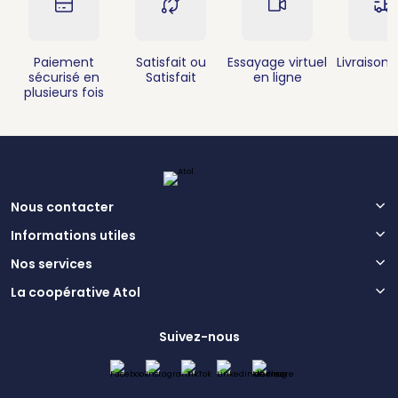
Paiement
Satisfait ou
Essayage virtuel
Livraison 
sécurisé en
Satisfait
en ligne
plusieurs fois
Nous contacter
Informations utiles
Nos services
La coopérative Atol
Suivez-nous