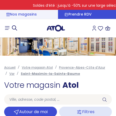
Soldes d’été : jusqu’à -50% sur une large sélecti
Nos magasins
Prendre RDV
Connexion
Liste des 
Accueil
Votre magasin Atol
Provence-Alpes-Côte d'Azur
Var
Saint-Maximin-la-Sainte-Baume
Votre magasin
Atol
Autour de moi
Filtres