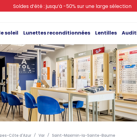
Soldes d’été : jusqu’à -50% sur une large sélection
e soleil
Lunettes reconditionnées
Lentilles
Audit
pes-Côte d'Azur
Var
Saint-Maximin-la-Sainte-Baume