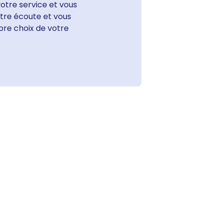
otre service et vous
votre écoute et vous
bre choix de votre
Les lentilles de co
OPTIX™ COLORS of
confort dans une s