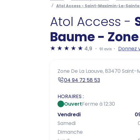
Atol Access - Saint-Maximin-La-Saint
Atol Access -
Baume - Zone
4,9
Donnez v
91 avis
Zone De La Laouve,
83470 Saint-
04 94 72 58 53
HORAIRES :
Ouvert
Ferme à 12:30
Vendredi
0
Samedi
Dimanche