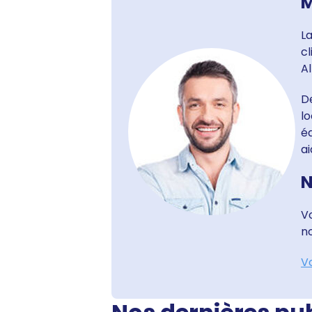
M
L
cl
Al
De
lo
éq
a
N
Vo
no
Vo