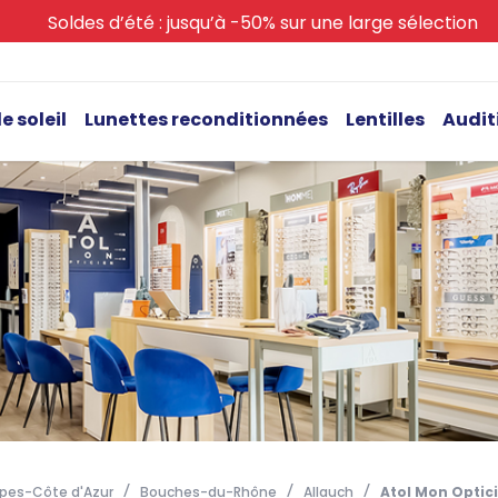
Soldes d’été : jusqu’à -50% sur une large sélection
e soleil
Lunettes reconditionnées
Lentilles
Audit
pes-Côte d'Azur
Bouches-du-Rhône
Allauch
Atol Mon Optici