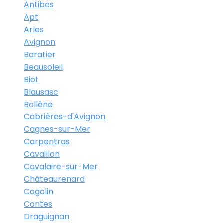
Antibes
Apt
Arles
Avignon
Baratier
Beausoleil
Biot
Blausasc
Bollène
Cabrières-d'Avignon
Cagnes-sur-Mer
Carpentras
Cavaillon
Cavalaire-sur-Mer
Châteaurenard
Cogolin
Contes
Draguignan