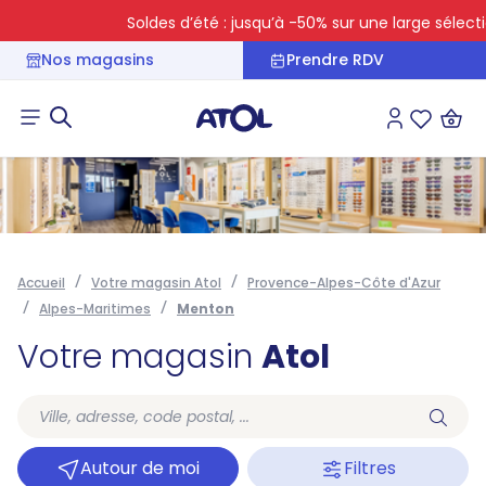
Soldes d’été : jusqu’à -50% sur une large sélection
Nos magasins
Prendre RDV
Connexion
Liste des 
Accueil
Votre magasin Atol
Provence-Alpes-Côte d'Azur
Alpes-Maritimes
Menton
Votre magasin
Atol
Autour de moi
Filtres