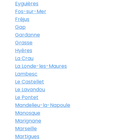
Eyguières
Fos-sur-Mer
Fréjus
Gap
Gardanne
Grasse
Hyères
La Crau
La Londe-les-Maures
Lambesc
Le Castellet
Le Lavandou
Le Pontet
Mandelieu-la-Napoule
Manosque
Marignane
Marseille
Martigues