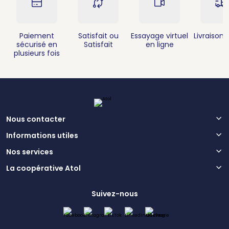
Paiement
Satisfait ou
Essayage virtuel
Livraison 
sécurisé en
Satisfait
en ligne
plusieurs fois
Nous contacter
Informations utiles
Nos services
La coopérative Atol
Suivez-nous