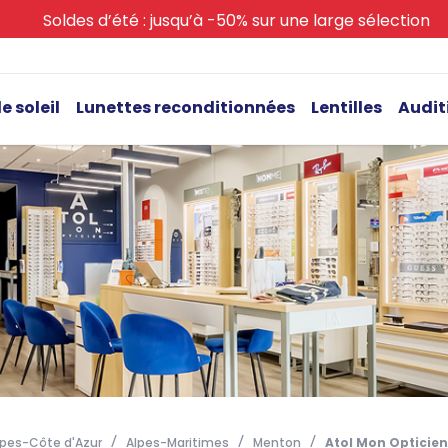
Soldes d’été : jusqu’à -50% sur une large sélection
e soleil
Lunettes reconditionnées
Lentilles
Audit
pes-Côte d'Azur
Alpes-Maritimes
Menton
Atol Mon Opticien