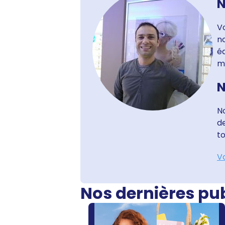
N
Vo
no
é
m
N
N
d
to
Vo
Nos dernières pu