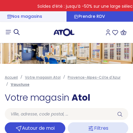
Soldes d’été : jusqu’à -50% sur une large sélecti
Nos magasins
Prendre RDV
Connexion
Liste des 
Accueil
Votre magasin Atol
Provence-Alpes-Côte d'Azur
Vaucluse
Votre magasin
Atol
Autour de moi
Filtres