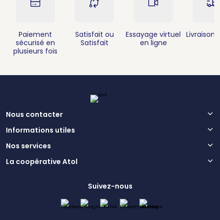
Paiement
Satisfait ou
Essayage virtuel
Livraison 
sécurisé en
Satisfait
en ligne
plusieurs fois
Nous contacter
Informations utiles
Nos services
La coopérative Atol
Suivez-nous