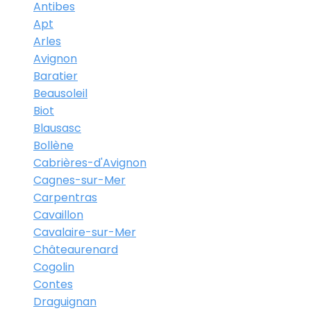
Antibes
Apt
Arles
Avignon
Baratier
Beausoleil
Biot
Blausasc
Bollène
Cabrières-d'Avignon
Cagnes-sur-Mer
Carpentras
Cavaillon
Cavalaire-sur-Mer
Châteaurenard
Cogolin
Contes
Draguignan