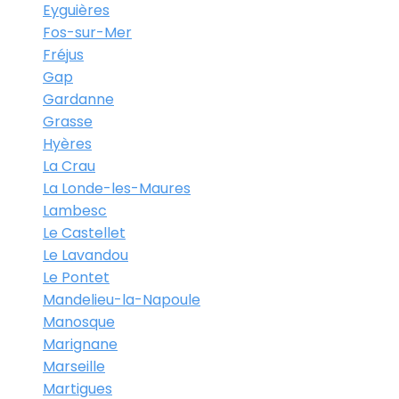
Eyguières
Fos-sur-Mer
Fréjus
Gap
Gardanne
Grasse
Hyères
La Crau
La Londe-les-Maures
Lambesc
Le Castellet
Le Lavandou
Le Pontet
Mandelieu-la-Napoule
Manosque
Marignane
Marseille
Martigues