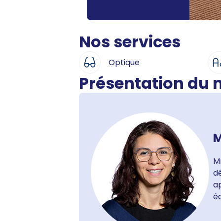
Nos services
Optique
Présentation du
M
M
dé
ap
é