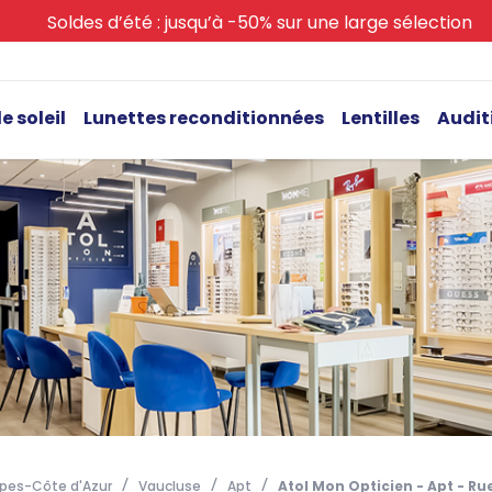
Soldes d’été : jusqu’à -50% sur une large sélection
e soleil
Lunettes reconditionnées
Lentilles
Audit
pes-Côte d'Azur
Vaucluse
Apt
Atol Mon Opticien - Apt - Ru