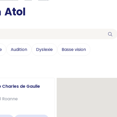
n
Atol
e
Audition
Dyslexie
Basse vision
e Charles de Gaulle
00 Roanne