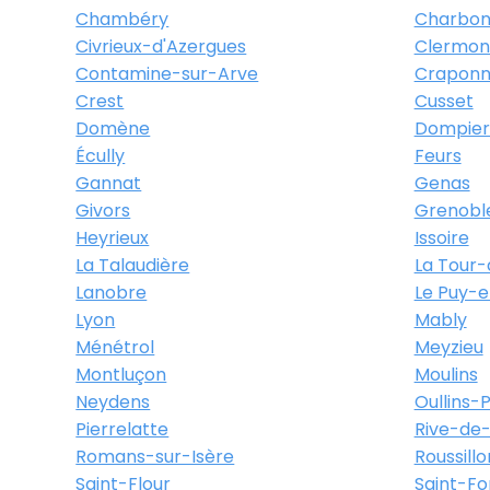
Chambéry
Charbonn
Civrieux-d'Azergues
Clermon
Contamine-sur-Arve
Crapon
Crest
Cusset
Domène
Dompier
Écully
Feurs
Gannat
Genas
Givors
Grenobl
Heyrieux
Issoire
La Talaudière
La Tour-
Lanobre
Le Puy-
Lyon
Mably
Ménétrol
Meyzieu
Montluçon
Moulins
Neydens
Oullins-
Pierrelatte
Rive-de-
Romans-sur-Isère
Roussillo
Saint-Flour
Saint-Fo