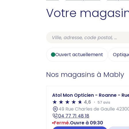
Votre magasi
Ouvert actuellement
Optiqu
Nos magasins à Mably
Atol Mon Opticien - Roanne - Ru
4,6
57 avis
49 Rue Charles de Gaulle 423
04 77 71 48 18
Fermé.
Ouvre à 09:30