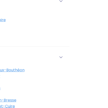
ire
eux-Bouthéon
y
s
n-Bresse
et-Cuire