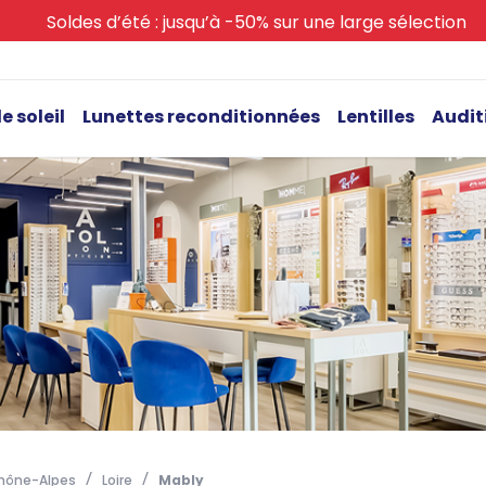
Soldes d’été : jusqu’à -50% sur une large sélection
e soleil
Lunettes reconditionnées
Lentilles
Audit
hône-Alpes
Loire
Mably