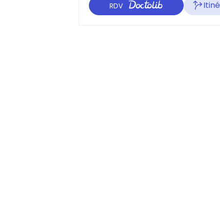
Itin
RDV