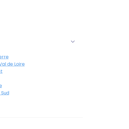
erre
al de Loire
t
e
 Sud