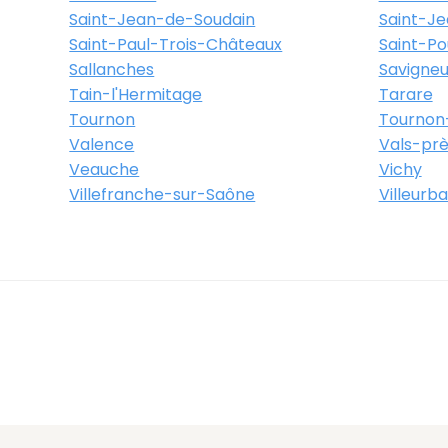
Saint-Jean-de-Soudain
Saint-J
Saint-Paul-Trois-Châteaux
Saint-Po
Sallanches
Savigneu
Tain-l'Hermitage
Tarare
Tournon
Tournon
Valence
Vals-prè
Veauche
Vichy
Villefranche-sur-Saône
Villeurb