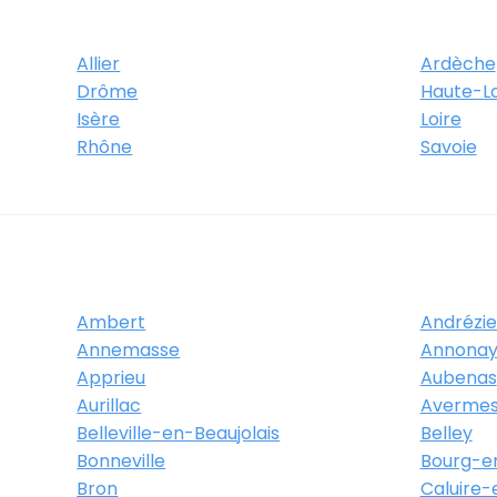
Allier
Ardèche
Drôme
Haute-Lo
Isère
Loire
Rhône
Savoie
Ambert
Andrézi
Annemasse
Annona
Apprieu
Aubenas
Aurillac
Averme
Belleville-en-Beaujolais
Belley
Bonneville
Bourg-e
Bron
Caluire-