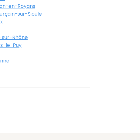
ean-en-Royans
urçain-sur-Sioule
x
-sur-Rhône
s-le-Puy
anne