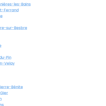
ières-les-Bains
t-Ferrand
ne
re-sur-Besbre
e
du-Pin
en-Velay
Pierre-Bénite
Gier
n
ns