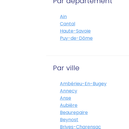
Par département
Ain
Cantal
Haute-Savoie
Puy-de-Dôme
Par ville
Ambérieu-En-Bugey
Annecy
Anse
Aubière
Beaurepaire
Beynost
Brives-Charensac