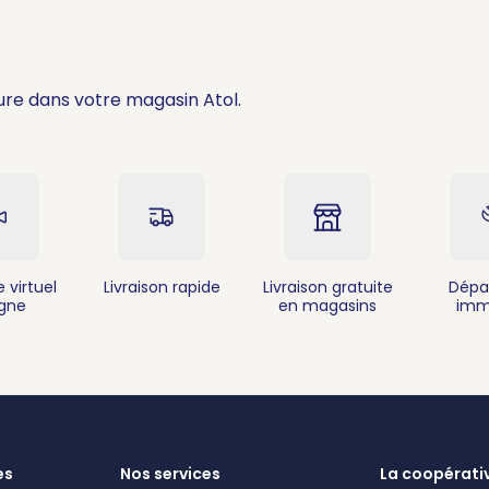
ure dans votre magasin Atol.
 virtuel
Livraison rapide
Livraison gratuite
Dépa
igne
en magasins
imm
es
Nos services
La coopérati