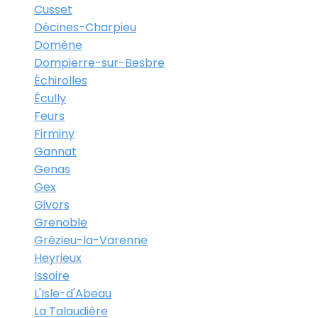
Cusset
Décines-Charpieu
Domène
Dompierre-sur-Besbre
Échirolles
Écully
Feurs
Firminy
Gannat
Genas
Gex
Givors
Grenoble
Grézieu-la-Varenne
Heyrieux
Issoire
L'Isle-d'Abeau
La Talaudière