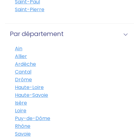
Saint-Paul
Saint-Pierre
Par département
Ain
Allier
Ardèche
Cantal
Drôme
Haute-Loire
Haute-Savoie
Isère
Loire
Puy-de-Dôme
Rhône
Savoie