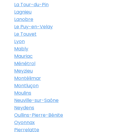
La Tour-du-Pin
Lagnieu
Lanobre
Le Puy-en-Velay
Le Touvet
Lyon
Mably
Mauriac
Ménétrol
Meyzieu
Montélimar
Montluçon
Moulins
Neuville-sur-Saône
Neydens
Oullins-Pierre-Bénite
Oyonnax
Pierrelatte