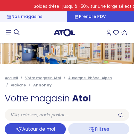
Soldes d’été : jusqu’à -50% sur une large sélection
Nos magasins
Prendre RDV
Connexion
Liste des 
Accueil
Votre magasin Atol
Auvergne-Rhône-Alpes
Ardèche
Annonay
Votre magasin
Atol
Autour de moi
Filtres