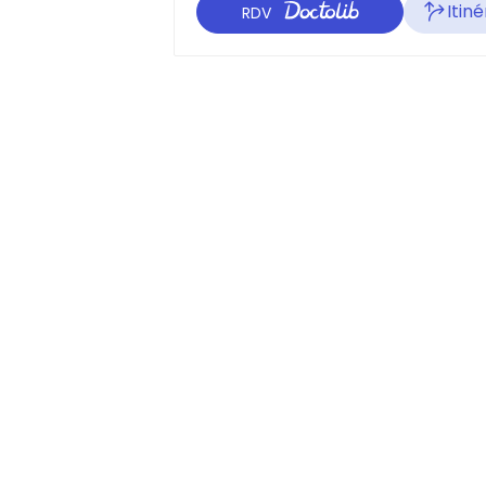
Itiné
RDV