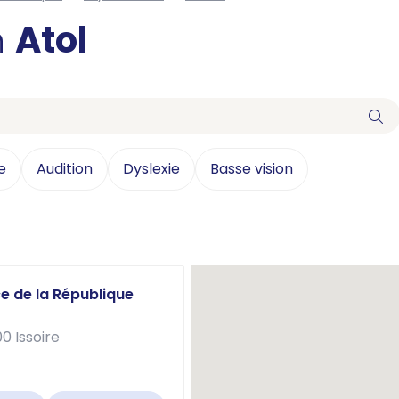
n
Atol
e
Audition
Dyslexie
Basse vision
ce de la République
0 Issoire