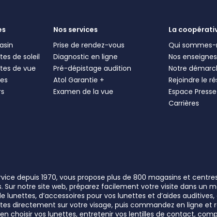
es
Nos services
La coopérati
asin
Prise de rendez-vous
Qui sommes-
es de soleil
Diagnostic en ligne
Nos enseigne
tes de vue
Pré-dépistage audition
Notre démarc
les
Atol Garantie +
Rejoindre le r
rs
Examen de la vue
Espace Presse
Carrières
ervice depuis 1970, vous propose plus de 800 magasins et centre
rs. Sur notre site web, préparez facilement votre visite dans un
lunettes, d’accessoires pour vos lunettes et d’aides auditives, a
unettes directement sur votre visage, puis commandez en ligne e
n choisir vos lunettes, entretenir vos lentilles de contact, comp