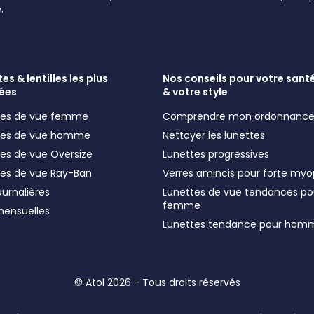
.
es & lentilles les plus
Nos conseils pour votre santé
ées
& votre style
ttes de vue femme
Comprendre mon ordonnanc
ttes de vue homme
Nettoyer les lunettes
tes de vue Oversize
Lunettes progressives
tes de vue Ray-Ban
Verres amincis pour forte myo
journalières
Lunettes de vue tendances po
femme
 mensuelles
Lunettes tendance pour hom
© Atol 2026 - Tous droits réservés