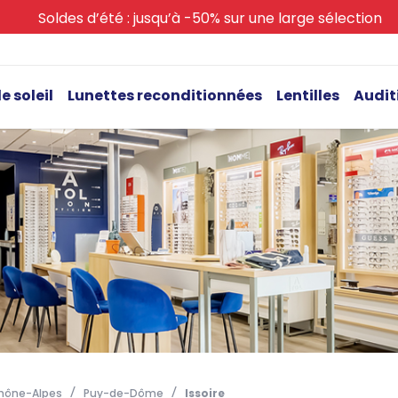
Soldes d’été : jusqu’à -50% sur une large sélection
e soleil
Lunettes reconditionnées
Lentilles
Audit
hône-Alpes
Puy-de-Dôme
Issoire