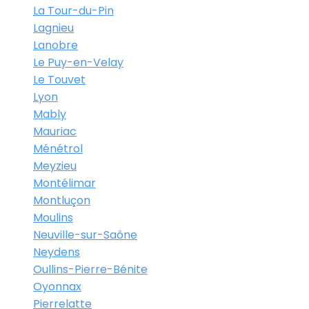
La Tour-du-Pin
Lagnieu
Lanobre
Le Puy-en-Velay
Le Touvet
Lyon
Mably
Mauriac
Ménétrol
Meyzieu
Montélimar
Montluçon
Moulins
Neuville-sur-Saône
Neydens
Oullins-Pierre-Bénite
Oyonnax
Pierrelatte