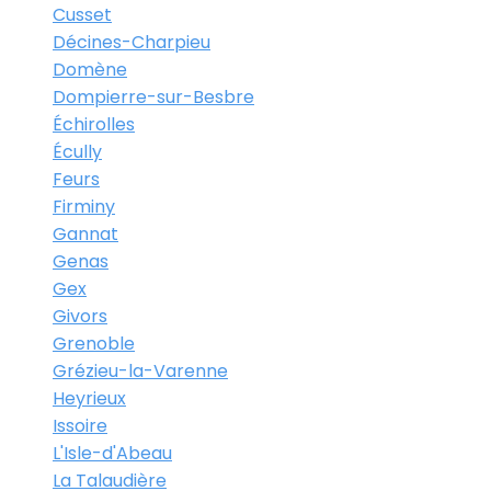
Cusset
Décines-Charpieu
Domène
Dompierre-sur-Besbre
Échirolles
Écully
Feurs
Firminy
Gannat
Genas
Gex
Givors
Grenoble
Grézieu-la-Varenne
Heyrieux
Issoire
L'Isle-d'Abeau
La Talaudière