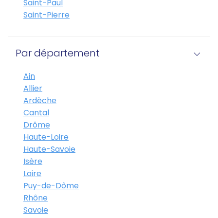
Saint-Paul
Saint-Pierre
Par département
Ain
Allier
Ardèche
Cantal
Drôme
Haute-Loire
Haute-Savoie
Isère
Loire
Puy-de-Dôme
Rhône
Savoie