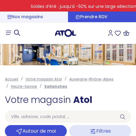
Soldes d’été : jusqu’à -50% sur une large sélection
Nos magasins
Prendre RDV
Connexion
Liste des 
Accueil
Votre magasin Atol
Auvergne-Rhône-Alpes
Haute-Savoie
Sallanches
Votre magasin
Atol
Autour de moi
Filtres