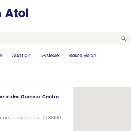
n
Atol
e
Audition
Dyslexie
Basse vision
hemin des Gameux Centre
mercial Leclerc Z.i 38160