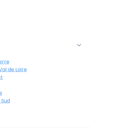
erre
al de Loire
t
e
 Sud