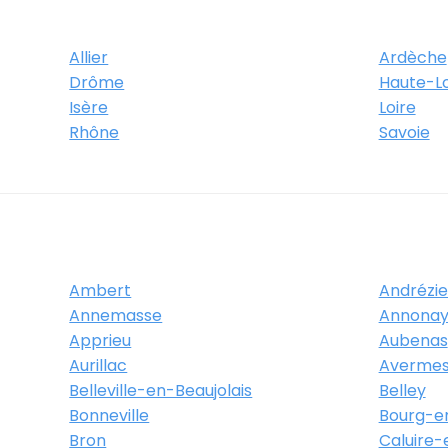
Allier
Ardèche
Drôme
Haute-Lo
Isère
Loire
Rhône
Savoie
Ambert
Andrézi
Annemasse
Annona
Apprieu
Aubenas
Aurillac
Averme
Belleville-en-Beaujolais
Belley
Bonneville
Bourg-e
Bron
Caluire-