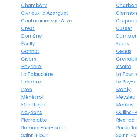
Chambéry
Charbonn
Civrieux-d'Azergues
Clermon
Contamine-sur-Arve
Crapon
Crest
Cusset
Domène
Dompier
Écully
Feurs
Gannat
Genas
Givors
Grenobl
Heyrieux
Issoire
La Talaudière
La Tour-
Lanobre
Le Puy-
Lyon
Mably
Ménétrol
Meyzieu
Montluçon
Moulins
Neydens
Oullins-
Pierrelatte
Rive-de-
Romans-sur-Isère
Roussillo
Saint-Flour
Saint-Fo