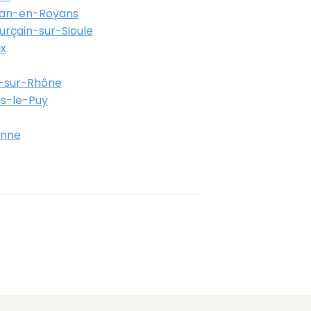
ean-en-Royans
urçain-sur-Sioule
x
-sur-Rhône
s-le-Puy
anne