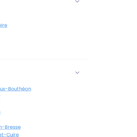
ire
eux-Bouthéon
y
s
n-Bresse
et-Cuire