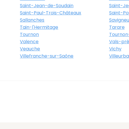
Saint-Jean-de-Soudain
Saint-J
Saint-Paul-Trois-Châteaux
Saint-Po
Sallanches
Savigneu
Tain-l'Hermitage
Tarare
Tournon
Tournon
Valence
Vals-prè
Veauche
Vichy
Villefranche-sur-Saône
Villeurb