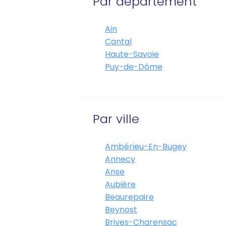
Par département
Ain
Cantal
Haute-Savoie
Puy-de-Dôme
Par ville
Ambérieu-En-Bugey
Annecy
Anse
Aubière
Beaurepaire
Beynost
Brives-Charensac