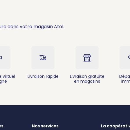
ure dans votre magasin Atol.
 virtuel
Livraison rapide
Livraison gratuite
Dépa
igne
en magasins
imm
es
Nos services
La coopérati