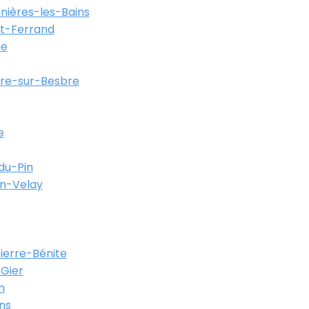
ières-les-Bains
t-Ferrand
ne
re-sur-Besbre
e
du-Pin
en-Velay
Pierre-Bénite
Gier
n
ns