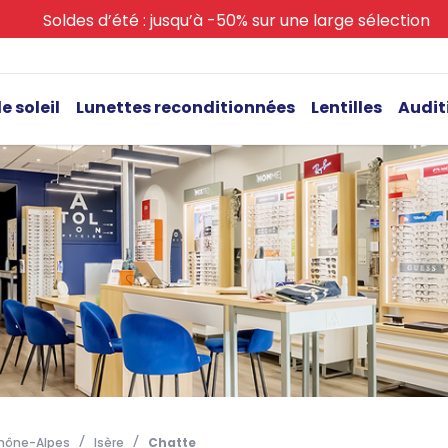
Soldes d’été : jusqu’à -50% sur une large sélection
e soleil
Lunettes reconditionnées
Lentilles
Audit
hône-Alpes
Isère
Chatte