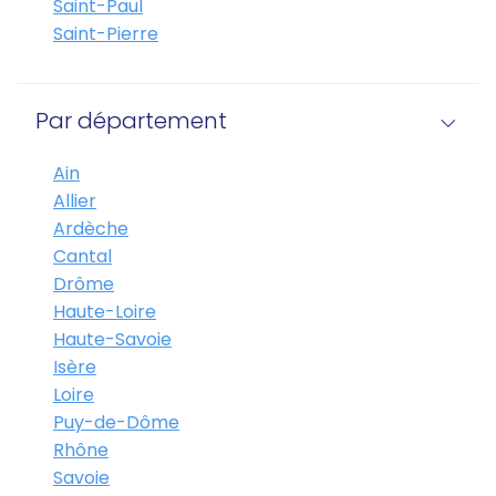
Saint-Paul
Saint-Pierre
Par département
Ain
Allier
Ardèche
Cantal
Drôme
Haute-Loire
Haute-Savoie
Isère
Loire
Puy-de-Dôme
Rhône
Savoie