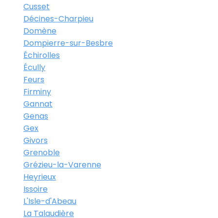
Cusset
Décines-Charpieu
Domène
Dompierre-sur-Besbre
Échirolles
Écully
Feurs
Firminy
Gannat
Genas
Gex
Givors
Grenoble
Grézieu-la-Varenne
Heyrieux
Issoire
L'Isle-d'Abeau
La Talaudière