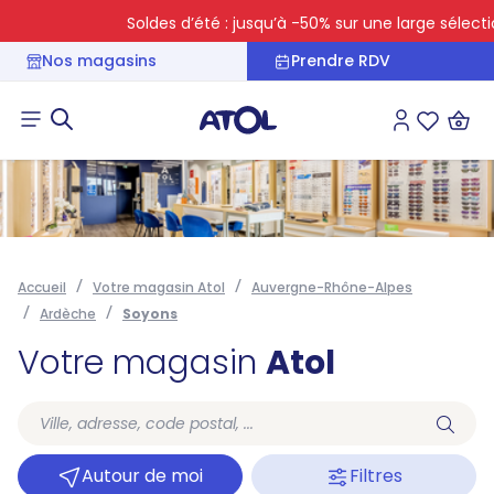
Soldes d’été : jusqu’à -50% sur une large sélection
Nos magasins
Prendre RDV
Connexion
Liste des 
Accueil
Votre magasin Atol
Auvergne-Rhône-Alpes
Ardèche
Soyons
Votre magasin
Atol
Autour de moi
Filtres