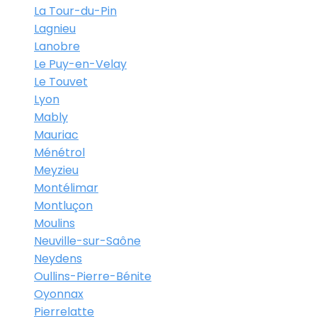
La Tour-du-Pin
Lagnieu
Lanobre
Le Puy-en-Velay
Le Touvet
Lyon
Mably
Mauriac
Ménétrol
Meyzieu
Montélimar
Montluçon
Moulins
Neuville-sur-Saône
Neydens
Oullins-Pierre-Bénite
Oyonnax
Pierrelatte