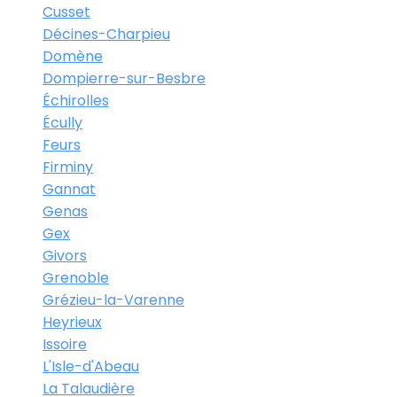
Cusset
Décines-Charpieu
Domène
Dompierre-sur-Besbre
Échirolles
Écully
Feurs
Firminy
Gannat
Genas
Gex
Givors
Grenoble
Grézieu-la-Varenne
Heyrieux
Issoire
L'Isle-d'Abeau
La Talaudière