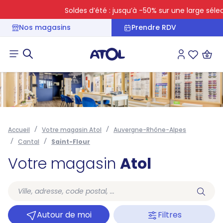
Soldes d’été : jusqu’à -50% sur une large sélecti
Nos magasins
Prendre RDV
Connexion
Liste des 
Accueil
Votre magasin Atol
Auvergne-Rhône-Alpes
Cantal
Saint-Flour
Votre magasin
Atol
Autour de moi
Filtres