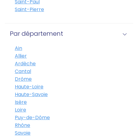
Saint-Paul
Saint-Pierre
Par département
Ain
Allier
Ardèche
Cantal
Drôme
Haute-Loire
Haute-Savoie
Isère
Loire
Puy-de-Dôme
Rhône
Savoie