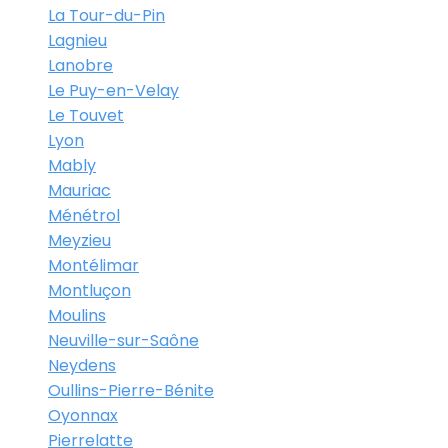
La Tour-du-Pin
Lagnieu
Lanobre
Le Puy-en-Velay
Le Touvet
Lyon
Mably
Mauriac
Ménétrol
Meyzieu
Montélimar
Montluçon
Moulins
Neuville-sur-Saône
Neydens
Oullins-Pierre-Bénite
Oyonnax
Pierrelatte