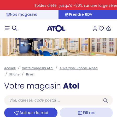
Soldes d’été : jusqu’à -50% sur une large sélecti
Nos magasins
Prendre RDV
Connexion
Liste des 
Accueil
Votre magasin Atol
Auvergne-Rhône-Alpes
Rhône
Bron
Votre magasin
Atol
Autour de moi
Filtres