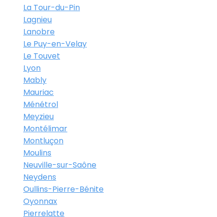
La Tour-du-Pin
Lagnieu
Lanobre
Le Puy-en-Velay
Le Touvet
Lyon
Mably
Mauriac
Ménétrol
Meyzieu
Montélimar
Montluçon
Moulins
Neuville-sur-Saône
Neydens
Oullins-Pierre-Bénite
Oyonnax
Pierrelatte