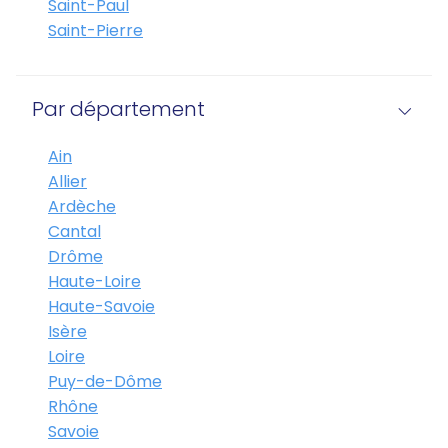
Saint-Paul
Saint-Pierre
Par département
Ain
Allier
Ardèche
Cantal
Drôme
Haute-Loire
Haute-Savoie
Isère
Loire
Puy-de-Dôme
Rhône
Savoie