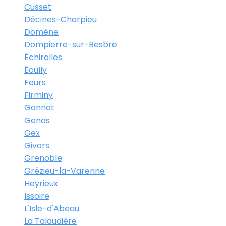
Cusset
Décines-Charpieu
Domène
Dompierre-sur-Besbre
Échirolles
Écully
Feurs
Firminy
Gannat
Genas
Gex
Givors
Grenoble
Grézieu-la-Varenne
Heyrieux
Issoire
L'Isle-d'Abeau
La Talaudière