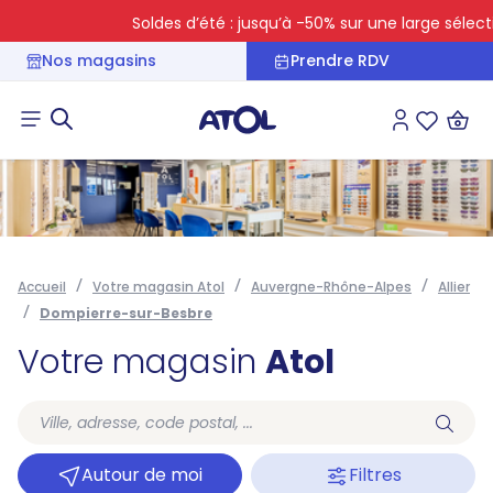
Soldes d’été : jusqu’à -50% sur une large sélection
Nos magasins
Prendre RDV
Connexion
Liste des 
Accueil
Votre magasin Atol
Auvergne-Rhône-Alpes
Allier
Dompierre-sur-Besbre
Votre magasin
Atol
Autour de moi
Filtres