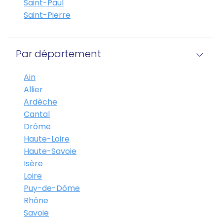
Saint-Paul
Saint-Pierre
Par département
Ain
Allier
Ardèche
Cantal
Drôme
Haute-Loire
Haute-Savoie
Isère
Loire
Puy-de-Dôme
Rhône
Savoie