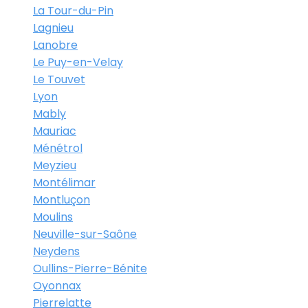
La Tour-du-Pin
Lagnieu
Lanobre
Le Puy-en-Velay
Le Touvet
Lyon
Mably
Mauriac
Ménétrol
Meyzieu
Montélimar
Montluçon
Moulins
Neuville-sur-Saône
Neydens
Oullins-Pierre-Bénite
Oyonnax
Pierrelatte