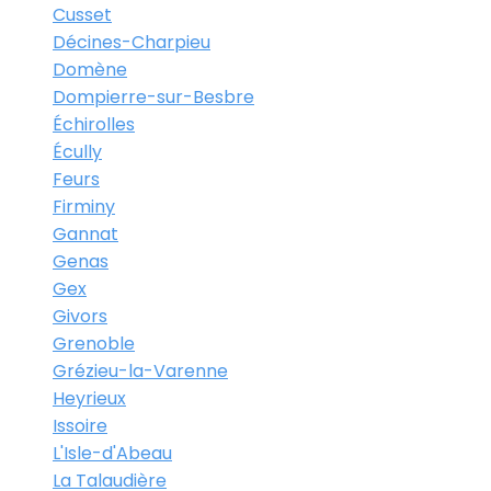
Cusset
Décines-Charpieu
Domène
Dompierre-sur-Besbre
Échirolles
Écully
Feurs
Firminy
Gannat
Genas
Gex
Givors
Grenoble
Grézieu-la-Varenne
Heyrieux
Issoire
L'Isle-d'Abeau
La Talaudière