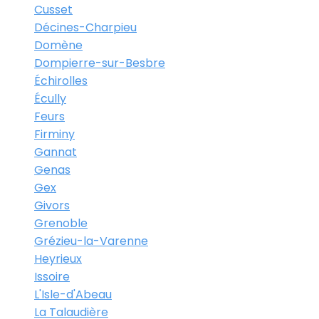
Cusset
Décines-Charpieu
Domène
Dompierre-sur-Besbre
Échirolles
Écully
Feurs
Firminy
Gannat
Genas
Gex
Givors
Grenoble
Grézieu-la-Varenne
Heyrieux
Issoire
L'Isle-d'Abeau
La Talaudière