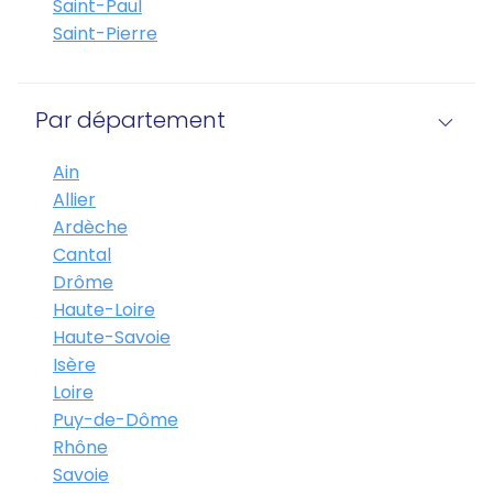
Saint-Paul
Saint-Pierre
Par département
Ain
Allier
Ardèche
Cantal
Drôme
Haute-Loire
Haute-Savoie
Isère
Loire
Puy-de-Dôme
Rhône
Savoie