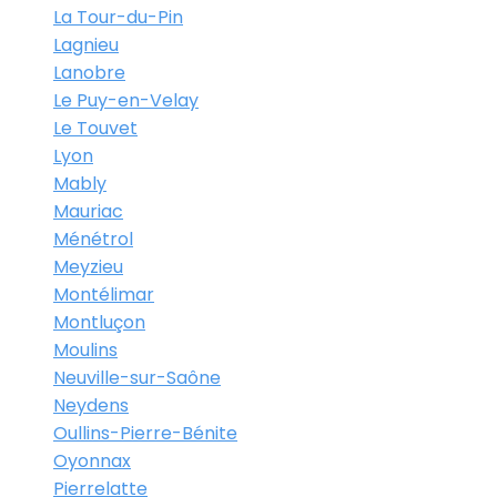
La Tour-du-Pin
Lagnieu
Lanobre
Le Puy-en-Velay
Le Touvet
Lyon
Mably
Mauriac
Ménétrol
Meyzieu
Montélimar
Montluçon
Moulins
Neuville-sur-Saône
Neydens
Oullins-Pierre-Bénite
Oyonnax
Pierrelatte