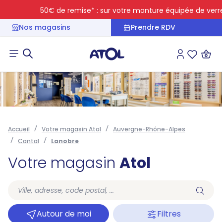
50€ de remise* : sur votre monture équipée de verres tr
Nos magasins
Prendre RDV
Connexion
Liste des 
Accueil
Votre magasin Atol
Auvergne-Rhône-Alpes
Cantal
Lanobre
Votre magasin
Atol
Autour de moi
Filtres