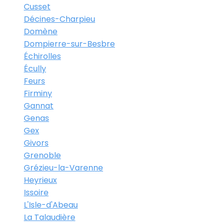
Cusset
Décines-Charpieu
Domène
Dompierre-sur-Besbre
Échirolles
Écully
Feurs
Firminy
Gannat
Genas
Gex
Givors
Grenoble
Grézieu-la-Varenne
Heyrieux
Issoire
L'Isle-d'Abeau
La Talaudière