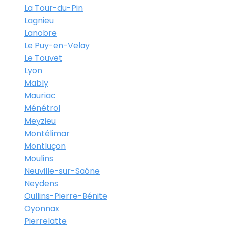
La Tour-du-Pin
Lagnieu
Lanobre
Le Puy-en-Velay
Le Touvet
Lyon
Mably
Mauriac
Ménétrol
Meyzieu
Montélimar
Montluçon
Moulins
Neuville-sur-Saône
Neydens
Oullins-Pierre-Bénite
Oyonnax
Pierrelatte