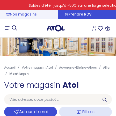
Soldes d’été : jusqu’à -50% sur une large sélection
Nos magasins
Prendre RDV
Connexion
Liste des 
Accueil
Votre magasin Atol
Auvergne-Rhône-Alpes
Allier
Montluçon
Votre magasin
Atol
Autour de moi
Filtres