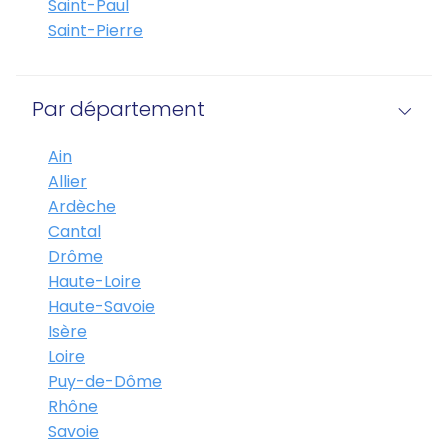
Saint-Paul
Saint-Pierre
Par département
Ain
Allier
Ardèche
Cantal
Drôme
Haute-Loire
Haute-Savoie
Isère
Loire
Puy-de-Dôme
Rhône
Savoie