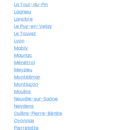
La Tour-du-Pin
Lagnieu
Lanobre
Le Puy-en-Velay
Le Touvet
Lyon
Mably
Mauriac
Ménétrol
Meyzieu
Montélimar
Montluçon
Moulins
Neuville-sur-Saône
Neydens
Oullins-Pierre-Bénite
Oyonnax
Pierrelatte