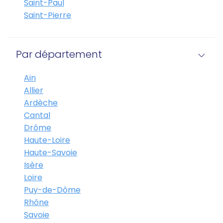
Saint-Paul
Saint-Pierre
Par département
Ain
Allier
Ardèche
Cantal
Drôme
Haute-Loire
Haute-Savoie
Isère
Loire
Puy-de-Dôme
Rhône
Savoie