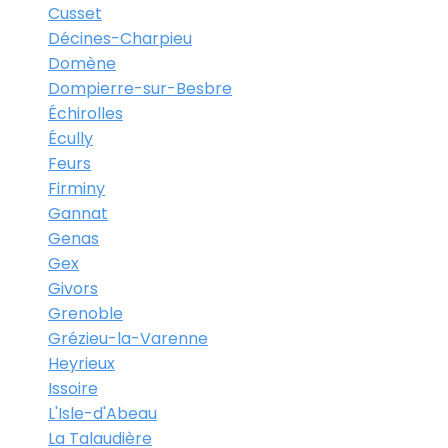
Cusset
Décines-Charpieu
Domène
Dompierre-sur-Besbre
Échirolles
Écully
Feurs
Firminy
Gannat
Genas
Gex
Givors
Grenoble
Grézieu-la-Varenne
Heyrieux
Issoire
L'Isle-d'Abeau
La Talaudière