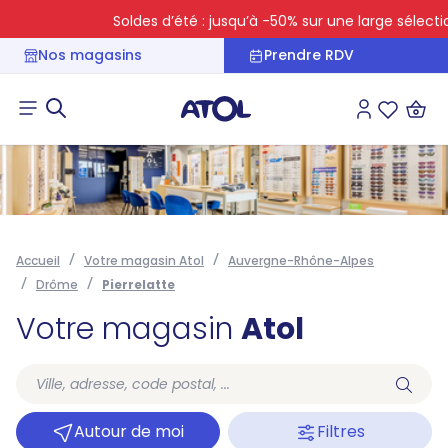
Soldes d’été : jusqu’à -50% sur une large sélection
Nos magasins
Prendre RDV
Connexion
Liste des 
Accueil
Votre magasin Atol
Auvergne-Rhône-Alpes
Drôme
Pierrelatte
Votre magasin
Atol
Autour de moi
Filtres