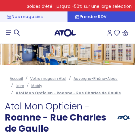
Soldes d’été : jusqu’à -50% sur une large sélection
Nos magasins
Prendre RDV
Connexion
Liste des 
Accueil
Votre magasin Atol
Auvergne-Rhône-Alpes
Loire
Mably
Atol Mon Opticien - Roanne - Rue Charles de Gaulle
Atol Mon Opticien -
Roanne - Rue Charles
de Gaulle