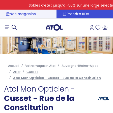
Soldes d’été : jusqu’à -50% sur une large sélection
Nos magasins
Prendre RDV
Connexion
Liste des 
Accueil
Votre magasin Atol
Auvergne-Rhône-Alpes
Allier
Cusset
Atol Mon Opticien - Cusset - Rue de la Constitution
Atol Mon Opticien -
Cusset - Rue de la
Constitution