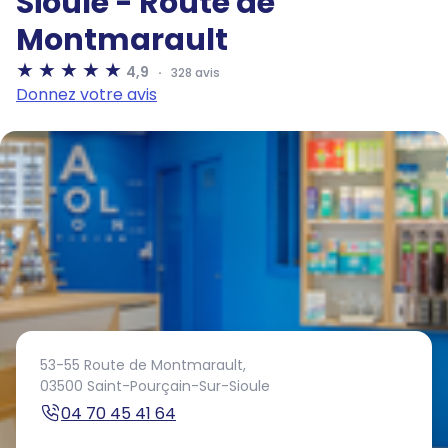
Sioule - Route de
Montmarault
4,9
328 avis
Donnez votre avis
53-55 Route de Montmarault,
03500 Saint-Pourçain-Sur-Sioule
04 70 45 41 64