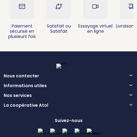
Paiement
Satisfait ou
Essayage virtuel
Livraison 
sécurisé en
Satisfait
en ligne
plusieurs fois
Nous contacter
Informations utiles
Nos services
La coopérative Atol
Suivez-nous