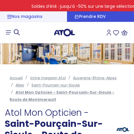
Soldes d’été : jusqu’à -50% sur une large sélection
Nos magasins
Prendre RDV
Connexion
Liste des 
Accueil
Votre magasin Atol
Auvergne-Rhône-Alpes
Allier
Saint-Pourçain-sur-Sioule
Atol Mon Opticien - Saint-Pourçain-Sur-Sioule -
Route de Montmarault
Atol Mon Opticien -
Saint-Pourçain-Sur-