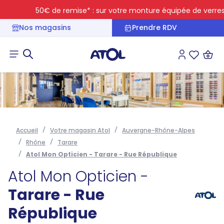
50€ de remise* : sur votre monture équipée de verres tran
Nos magasins
Prendre RDV
Connexion
Liste des 
Accueil
Votre magasin Atol
Auvergne-Rhône-Alpes
Rhône
Tarare
Atol Mon Opticien - Tarare - Rue République
Atol Mon Opticien -
Tarare - Rue
République