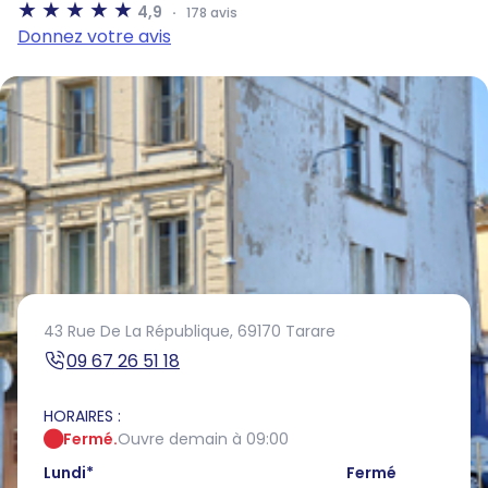
4,9
178 avis
Donnez votre avis
43 Rue De La République,
69170 Tarare
09 67 26 51 18
HORAIRES :
Fermé.
Ouvre demain à 09:00
Lundi
*
Fermé