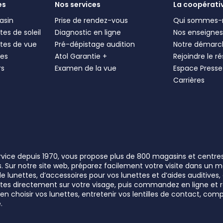
es
Nos services
La coopérati
asin
Prise de rendez-vous
Qui sommes-
es de soleil
Diagnostic en ligne
Nos enseigne
tes de vue
Pré-dépistage audition
Notre démarc
les
Atol Garantie +
Rejoindre le r
rs
Examen de la vue
Espace Presse
Carrières
ervice depuis 1970, vous propose plus de 800 magasins et centre
rs. Sur notre site web, préparez facilement votre visite dans un
lunettes, d’accessoires pour vos lunettes et d’aides auditives, a
unettes directement sur votre visage, puis commandez en ligne e
n choisir vos lunettes, entretenir vos lentilles de contact, comp
.