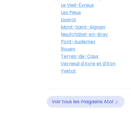
351 Rue du Marais 50460 Cher
Le Vieil-Évreux
02 33 01 75 18
Les Pieux
Ouvert
Ferme à 19:00
Livarot
Mont-Saint-Aignan
RDV
Neufchâtel-en-Bray
Pont-Audemer
Rouen
Terres-de-Caux
Verneuil d'Avre et d'Iton
Yvetot
Voir tous les magasins Atol