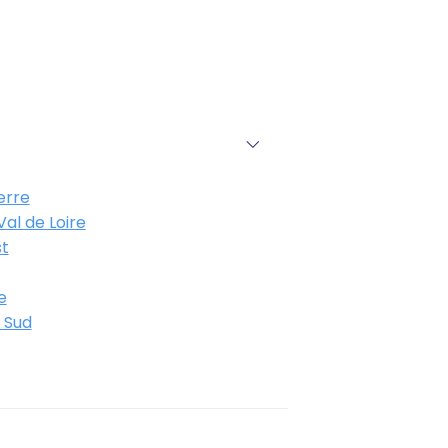
erre
al de Loire
t
e
 Sud