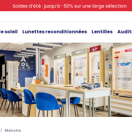
Soldes d’été : jusqu’à -50% sur une large sélection
e soleil
Lunettes reconditionnées
Lentilles
Audit
Manche