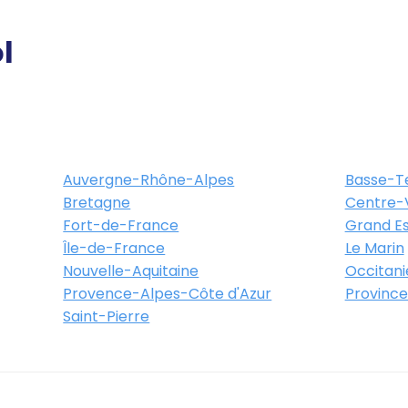
Itinéraire
Plus d'info
l
0 Avranches
Auvergne-Rhône-Alpes
Basse-T
Bretagne
Centre-V
Itinéraire
Plus d'info
Fort-de-France
Grand Es
Île-de-France
Le Marin
Nouvelle-Aquitaine
Occitani
Provence-Alpes-Côte d'Azur
Province
Parc de la Baie
Saint-Pierre
OMMERCIAL CARREFOUR 50300