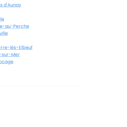
s d'Aunay
le
e-au-Perche
ille
erre-lès-Elbeuf
e-sur-Mer
Bocage