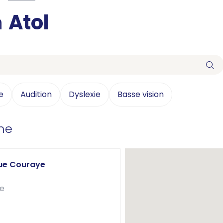
n
Atol
e
Audition
Dyslexie
Basse vision
he
Rue Couraye
le