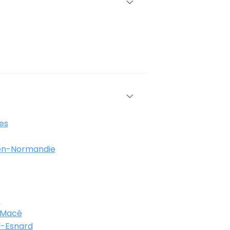
es
n-Normandie
e
 Macé
l-Esnard