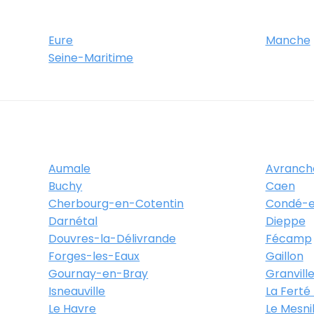
Eure
Manche
Seine-Maritime
En-Cotentin - Route des
le 50130 Cherbourg-En-
Aumale
Avranch
Buchy
Caen
Cherbourg-en-Cotentin
Condé-e
Itinéraire
Plus d'info
Darnétal
Dieppe
Douvres-la-Délivrande
Fécamp
Forges-les-Eaux
Gaillon
En-Cotentin - Rue du
Gournay-en-Bray
Granvill
Isneauville
La Ferté
Le Havre
Le Mesni