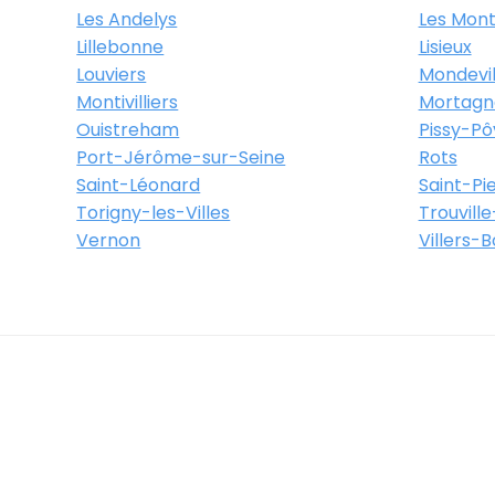
bourg-En-Cotentin
Les Andelys
Les Mont
Lillebonne
Lisieux
Louviers
Mondevil
Montivilliers
Mortagn
Itinéraire
Plus d'info
Ouistreham
Pissy-Pôv
Port-Jérôme-sur-Seine
Rots
Saint-Léonard
Saint-Pi
Torigny-les-Villes
Trouvill
Vernon
Villers-