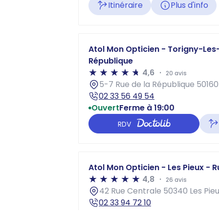
Itinéraire
Plus d'info
Atol Mon Opticien - Torigny-Les-V
République
4,6
20 avis
5-7 Rue de la République 50160
02 33 56 49 54
Ouvert
Ferme à 19:00
RDV
Atol Mon Opticien - Les Pieux - 
4,8
26 avis
42 Rue Centrale 50340 Les Pie
02 33 94 72 10
Ouvert
Ferme à 19:00