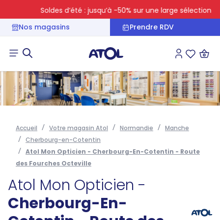
Soldes d’été : jusqu’à -50% sur une large sélection
Nos magasins
Prendre RDV
Connexion
Liste des 
Accueil
Votre magasin Atol
Normandie
Manche
Cherbourg-en-Cotentin
Atol Mon Opticien - Cherbourg-En-Cotentin - Route
des Fourches Octeville
Atol Mon Opticien -
Cherbourg-En-