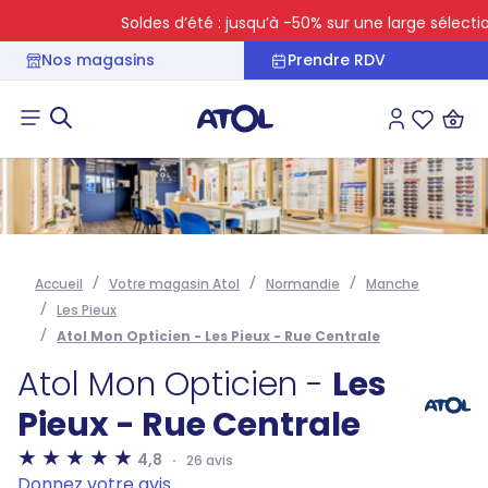
Soldes d’été : jusqu’à -50% sur une large sélection
Nos magasins
Prendre RDV
Connexion
Liste des 
Accueil
Votre magasin Atol
Normandie
Manche
Les Pieux
Atol Mon Opticien - Les Pieux - Rue Centrale
Atol Mon Opticien -
Les
Pieux - Rue Centrale
4,8
26 avis
Donnez votre avis