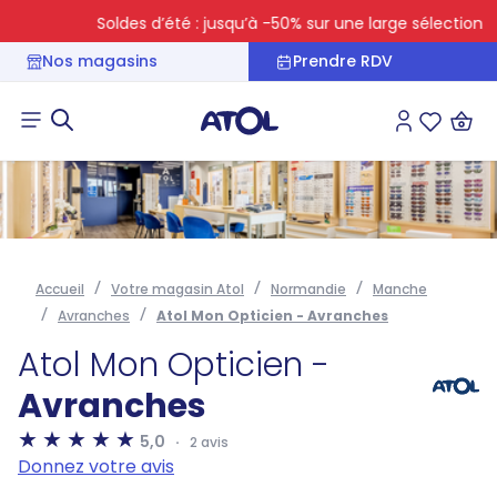
Soldes d’été : jusqu’à -50% sur une large sélection
Nos magasins
Prendre RDV
Connexion
Liste des 
Accueil
Votre magasin Atol
Normandie
Manche
Avranches
Atol Mon Opticien - Avranches
Atol Mon Opticien -
Avranches
5,0
2 avis
Donnez votre avis