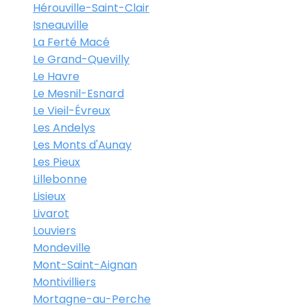
Hérouville-Saint-Clair
Isneauville
La Ferté Macé
Le Grand-Quevilly
Le Havre
Le Mesnil-Esnard
Le Vieil-Évreux
Les Andelys
Les Monts d'Aunay
Les Pieux
Lillebonne
Lisieux
Livarot
Louviers
Mondeville
Mont-Saint-Aignan
Montivilliers
Mortagne-au-Perche