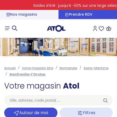
Soldes d’été : jusqu’à -50% sur une large sélecti
Nos magasins
Prendre RDV
Connexion
Liste des 
Accueil
Votre magasin Atol
Normandie
Seine-Maritime
Gonfreville-l'Orcher
Votre magasin
Atol
Autour de moi
Filtres