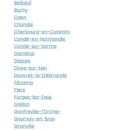
Belbeuf
Buchy
Caen
Chandai
Cherbourg-en-Cotentin
Condé-en-Normandie
Condé-sur-Sarthe
Darnétal
Dieppe
Dives-sur-Mer
Douvres-la-Délivrande
Fécamp
Flers
Forges-les-Eaux
Gaillon
Gonfreville-l'Orcher
Gournay-en-Bray
Granville