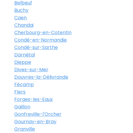
Belbeuf
Buchy
Caen
Chandai
Cherbourg-en-Cotentin
Condé-en-Normandie
Condé-sur-Sarthe
Darnétal
Dieppe
Dives-sur-Mer
Douvres-la-Délivrande
Fécamp
Flers
Forges-les-Eaux
Gaillon
Gonfreville-l'Orcher
Gournay-en-Bray
Granville