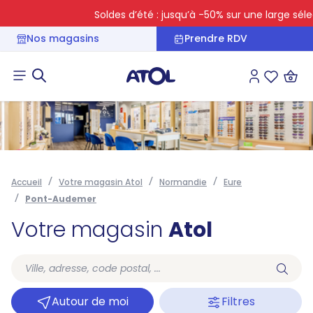
Soldes d’été : jusqu’à -50% sur une large sélect
Nos magasins
Prendre RDV
Connexion
Liste des 
Accueil
Votre magasin Atol
Normandie
Eure
Pont-Audemer
Votre magasin
Atol
Autour de moi
Filtres