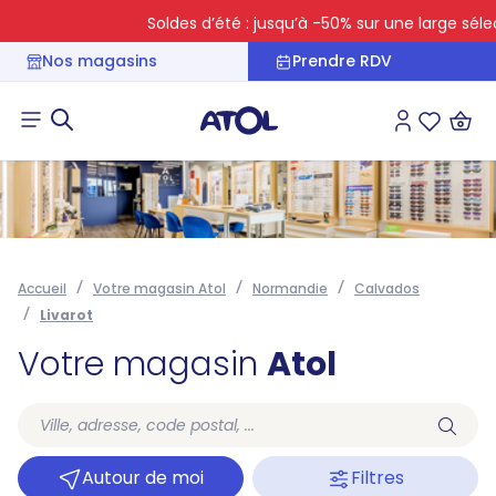
Soldes d’été : jusqu’à -50% sur une large sélect
Nos magasins
Prendre RDV
Connexion
Liste des 
Accueil
Votre magasin Atol
Normandie
Calvados
Livarot
Votre magasin
Atol
Autour de moi
Filtres