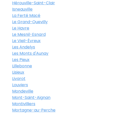
Hérouville-Saint-Clair
Isneauville
La Ferté Macé
Le Grand-Quevilly
Le Havre
Le Mesnil-Esnard
Le Vieil-Évreux
Les Andelys
Les Monts d'Aunay
Les Pieux
Lillebonne
Lisieux
Livarot
Louviers
Mondeville
Mont-Saint-Aignan
Montivilliers
Mortagne-au-Perche