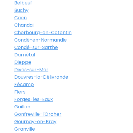
Belbeuf
Buchy
Caen
Chandai
Cherbourg-en-Cotentin
Condé-en-Normandie
Condé-sur-Sarthe
Darnétal
Dieppe
Dives-sur-Mer
Douvres-la-Délivrande
Fécamp
Flers
Forges-les-Eaux
Gaillon
Gonfreville-l'Orcher
Gournay-en-Bray
Granville