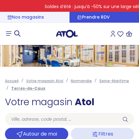
Soldes d’été : jusqu’à -50% sur une large séle
Nos magasins
Prendre RDV
Connexion
Liste des 
Accueil
Votre magasin Atol
Normandie
Seine-Maritime
Terres-de-Caux
Votre magasin
Atol
Autour de moi
Filtres