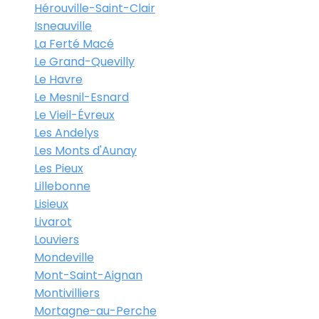
Hérouville-Saint-Clair
Isneauville
La Ferté Macé
Le Grand-Quevilly
Le Havre
Le Mesnil-Esnard
Le Vieil-Évreux
Les Andelys
Les Monts d'Aunay
Les Pieux
Lillebonne
Lisieux
Livarot
Louviers
Mondeville
Mont-Saint-Aignan
Montivilliers
Mortagne-au-Perche