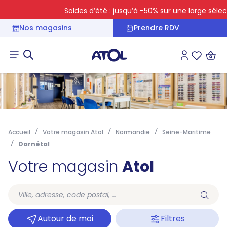
Soldes d’été : jusqu’à -50% sur une large sélecti
Nos magasins
Prendre RDV
Connexion
Liste des 
Accueil
Votre magasin Atol
Normandie
Seine-Maritime
Darnétal
Votre magasin
Atol
Autour de moi
Filtres