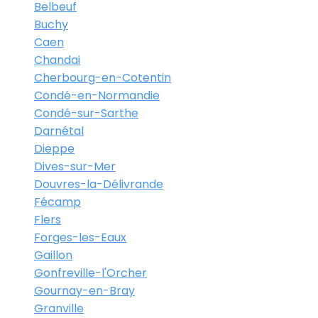
Belbeuf
Buchy
Caen
Chandai
Cherbourg-en-Cotentin
Condé-en-Normandie
Condé-sur-Sarthe
Darnétal
Dieppe
Dives-sur-Mer
Douvres-la-Délivrande
Fécamp
Flers
Forges-les-Eaux
Gaillon
Gonfreville-l'Orcher
Gournay-en-Bray
Granville