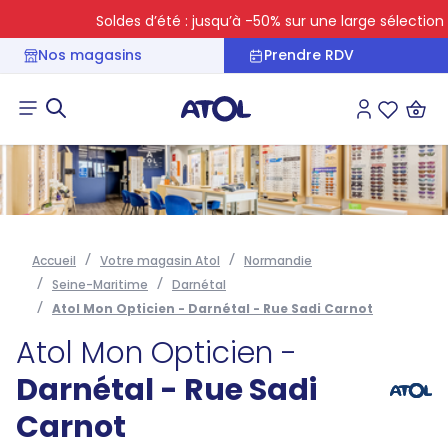
Soldes d’été : jusqu’à -50% sur une large sélection
Nos magasins
Prendre RDV
Connexion
Liste des 
Accueil
Votre magasin Atol
Normandie
Seine-Maritime
Darnétal
Atol Mon Opticien - Darnétal - Rue Sadi Carnot
Atol Mon Opticien -
Darnétal - Rue Sadi
Carnot