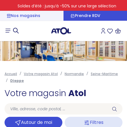
Soldes d’été : jusqu’à -50% sur une large sélection
Nos magasins
Prendre RDV
Connexion
Liste des 
Accueil
Votre magasin Atol
Normandie
Seine-Maritime
Dieppe
Votre magasin
Atol
Autour de moi
Filtres