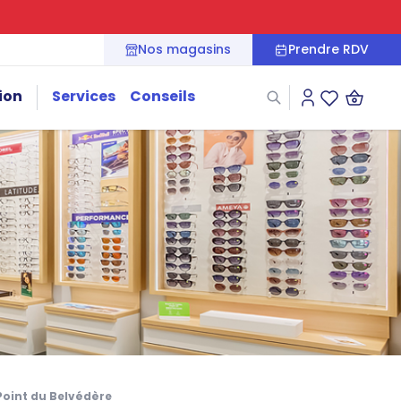
Nos magasins
Prendre RDV
ion
Services
Conseils
Connexion
Liste des fa
Point du Belvédère