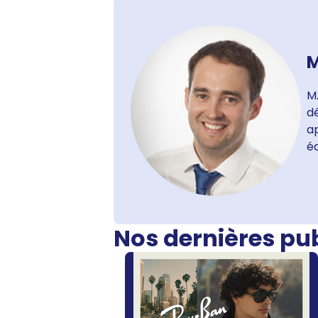
M
M.
dé
ap
é
Nos dernières pu