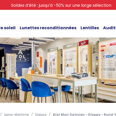
Soldes d’été : jusqu’à -50% sur une large sélection
e soleil
Lunettes reconditionnées
Lentilles
Audit
Seine-Maritime
Dieppe
Atol Mon Opticien - Dieppe - Rond-