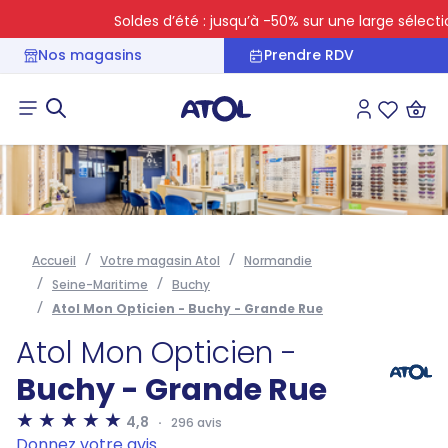
Soldes d’été : jusqu’à -50% sur une large sélection
Nos magasins
Prendre RDV
Connexion
Liste des 
Accueil
Votre magasin Atol
Normandie
Seine-Maritime
Buchy
Atol Mon Opticien - Buchy - Grande Rue
Atol Mon Opticien -
Buchy - Grande Rue
4,8
296 avis
Donnez votre avis