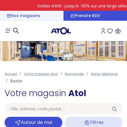
Soldes d’été : jusqu’à -50% sur une large sélect
Nos magasins
Prendre RDV
Connexion
Liste des 
Accueil
Votre magasin Atol
Normandie
Seine-Maritime
Buchy
Votre magasin
Atol
Autour de moi
Filtres