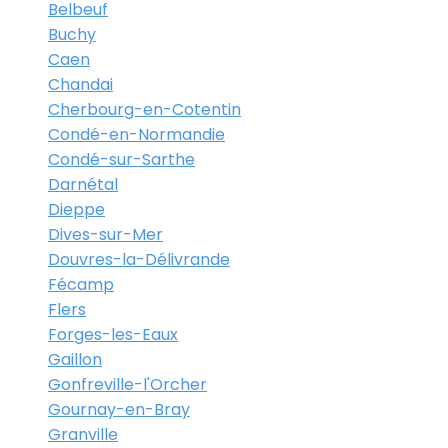
Belbeuf
Buchy
Caen
Chandai
Cherbourg-en-Cotentin
Condé-en-Normandie
Condé-sur-Sarthe
Darnétal
Dieppe
Dives-sur-Mer
Douvres-la-Délivrande
Fécamp
Flers
Forges-les-Eaux
Gaillon
Gonfreville-l'Orcher
Gournay-en-Bray
Granville