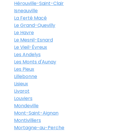
Hérouville-Saint-Clair
Isneauville
La Ferté Macé
Le Grand-Quevilly
Le Havre
Le Mesnil-Esnard
Le Vieil-Évreux
Les Andelys
Les Monts d'Aunay
Les Pieux
Lillebonne
Lisieux
Livarot
Louviers
Mondeville
Mont-Saint-Aignan
Montivilliers
Mortagne-au-Perche