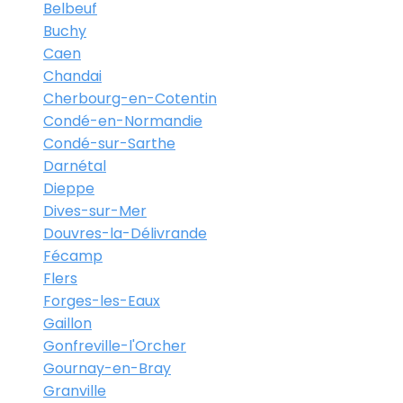
Belbeuf
Buchy
Caen
Chandai
Cherbourg-en-Cotentin
Condé-en-Normandie
Condé-sur-Sarthe
Darnétal
Dieppe
Dives-sur-Mer
Douvres-la-Délivrande
Fécamp
Flers
Forges-les-Eaux
Gaillon
Gonfreville-l'Orcher
Gournay-en-Bray
Granville