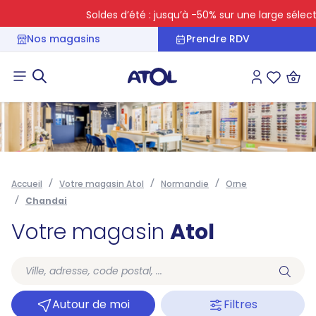
Soldes d’été : jusqu’à -50% sur une large sélecti
Nos magasins
Prendre RDV
Connexion
Liste des 
Accueil
Votre magasin Atol
Normandie
Orne
Chandai
Votre magasin
Atol
Autour de moi
Filtres