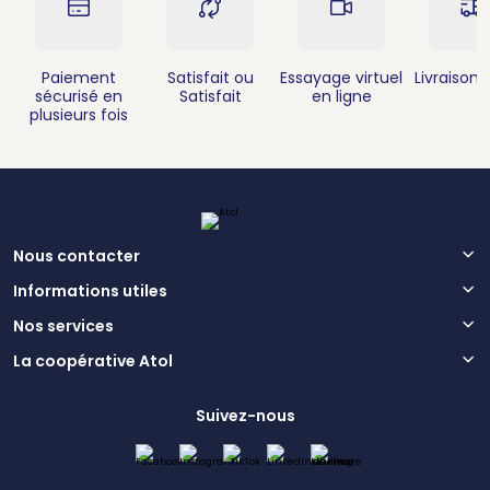
Paiement
Satisfait ou
Essayage virtuel
Livraison 
sécurisé en
Satisfait
en ligne
plusieurs fois
Nous contacter
Informations utiles
Nos services
La coopérative Atol
Suivez-nous