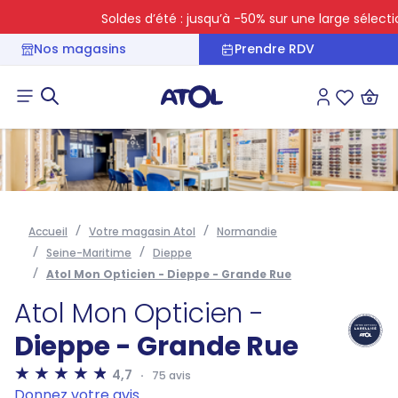
Soldes d’été : jusqu’à -50% sur une large sélection
Nos magasins
Prendre RDV
Connexion
Liste des 
Accueil
Votre magasin Atol
Normandie
Seine-Maritime
Dieppe
Atol Mon Opticien - Dieppe - Grande Rue
Atol Mon Opticien -
Dieppe - Grande Rue
4,7
75 avis
Donnez votre avis