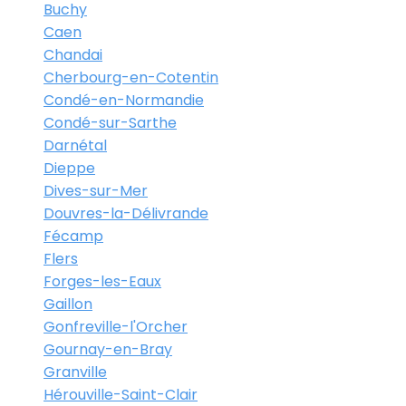
Buchy
Caen
Chandai
Cherbourg-en-Cotentin
Condé-en-Normandie
Condé-sur-Sarthe
Darnétal
Dieppe
Dives-sur-Mer
Douvres-la-Délivrande
Fécamp
Flers
Forges-les-Eaux
Gaillon
Gonfreville-l'Orcher
Gournay-en-Bray
Granville
Hérouville-Saint-Clair