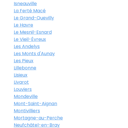
Isneauville
La Ferté Macé
Le Grand-Quevilly
Le Havre
Le Mesnil-Esnard
Le Vieil-Évreux
Les Andelys
Les Monts d'Aunay
Les Pieux
Lillebonne
Lisieux
Livarot
Louviers
Mondeville
Mont-Saint-Aignan
Montivilliers
Mortagne-au-Perche
Neufchâtel-en-Bray