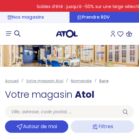
Soldes d’été : jusqu’à -50% sur une large sélectio
Nos magasins
Prendre RDV
Connexion
Liste des 
Accueil
Votre magasin Atol
Normandie
Eure
Votre magasin
Atol
Autour de moi
Filtres