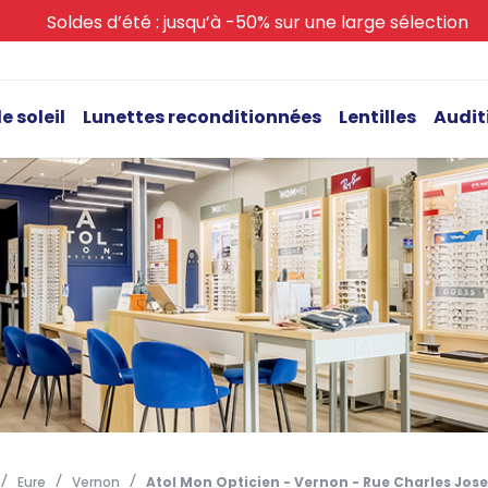
Soldes d’été : jusqu’à -50% sur une large sélection
e soleil
Lunettes reconditionnées
Lentilles
Audit
Eure
Vernon
Atol Mon Opticien - Vernon - Rue Charles Jose