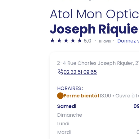
Atol Mon Opti
Joseph Riquie
5,0
Donnez v
111 avis
2-4 Rue Charles Joseph Riquier,
2
02 32 51 09 65
HORAIRES :
Ferme bientôt
13:00 • Ouvre à 1
Samedi
09
Dimanche
Lundi
Mardi
0