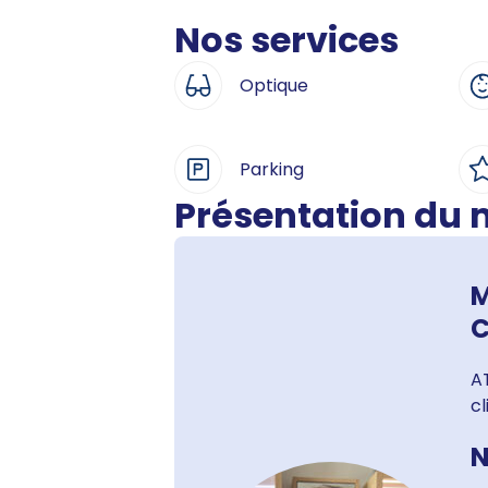
Nos services
Optique
Parking
Présentation du
M
C
AT
cl
N