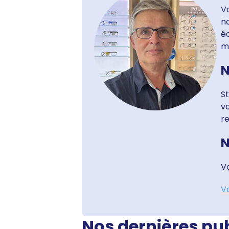
Vo
no
é
m
N
St
v
re
N
Vo
Vo
Nos dernières pu