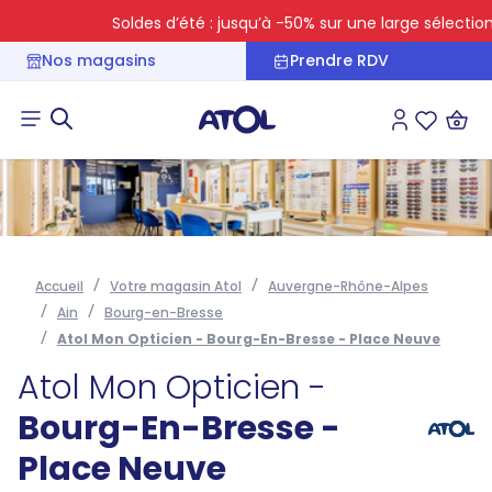
Soldes d’été : jusqu’à -50% sur une large sélection
Nos magasins
Prendre RDV
Connexion
Liste des 
Accueil
Votre magasin Atol
Auvergne-Rhône-Alpes
Ain
Bourg-en-Bresse
Atol Mon Opticien - Bourg-En-Bresse - Place Neuve
Atol Mon Opticien -
Bourg-En-Bresse -
Place Neuve