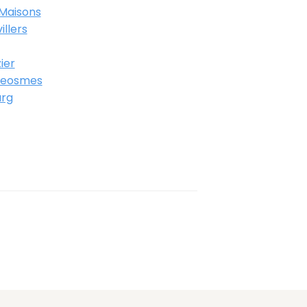
Maisons
llers
ier
Geosmes
urg