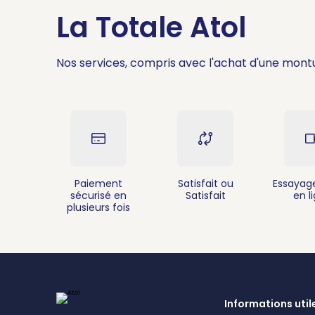
03 83 61 49 46
La Totale Atol
Fermé.
Ouvre à 09:30
RDV
Nos services, compris avec l'achat d'une mont
Atol Mon Opticien - Sainte-Margu
5,0
65 avis
183 Rue Ernest Charlier, Cent
88100 Sainte-Marguerite
03 29 57 69 55
Paiement
Satisfait ou
Essayage
Fermé.
Ouvre à 09:30
sécurisé en
Satisfait
en l
plusieurs fois
RDV
Informations util