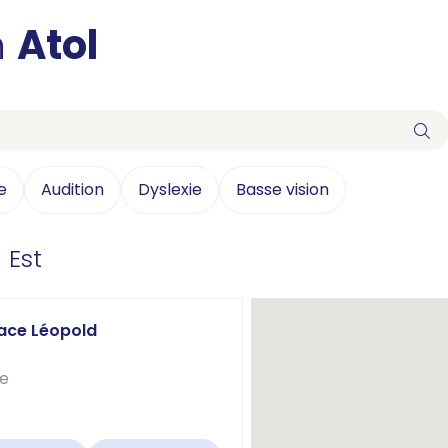
n
Atol
e
Audition
Dyslexie
Basse vision
 Est
lace Léopold
le