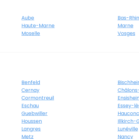
ncy
Aube
Bas-Rhi
Itinéraire
Haute-Marne
Plus d'info
Marne
Moselle
Vosges
ncy
Benfeld
Bischhe
Cernay
Châlon
Itinéraire
Plus d'info
Cormontreuil
Ensishei
Eschau
Essey-l
Guebwiller
Hauconc
Houssen
Illkirch
Langres
Lunéville
ncy
Metz
Nancy