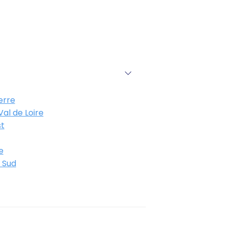
erre
al de Loire
t
e
 Sud