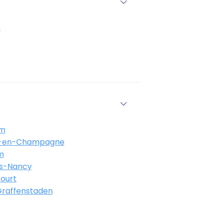
n
im
s-en-Champagne
m
ès-Nancy
ourt
-Graffenstaden