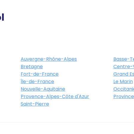
l
Itinéraire
Plus d'info
-Lès-Nancy - Boulevard de
Auvergne-Rhône-Alpes
Basse-T
00 Vandœuvre-Lès-Nancy
Bretagne
Centre-V
Fort-de-France
Grand Es
Île-de-France
Le Marin
Nouvelle-Aquitaine
Occitani
Provence-Alpes-Côte d'Azur
Province
Saint-Pierre
icien - Nancy - Point