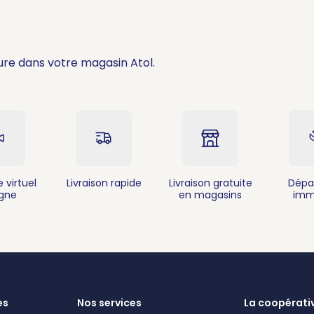
Itinéraire
Plus d'info
ure dans votre magasin Atol.
erite - Rue Ernest Charlier
re Commercial Carrefour
 virtuel
Livraison rapide
Livraison gratuite
Dépa
igne
en magasins
imm
Itinéraire
Plus d'info
es
Nos services
La coopérati