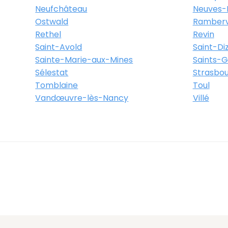
Neufchâteau
Neuves-
Ostwald
Rambervi
Rethel
Revin
Itinéraire
Plus d'info
Saint-Avold
Saint-Diz
Sainte-Marie-aux-Mines
Saints-
Sélestat
Strasbo
rs - Rue Clemenceau
Tomblaine
Toul
Vandœuvre-lès-Nancy
Villé
rvillers
Itinéraire
Plus d'info
sons - Rue Pasteur
s-Maisons