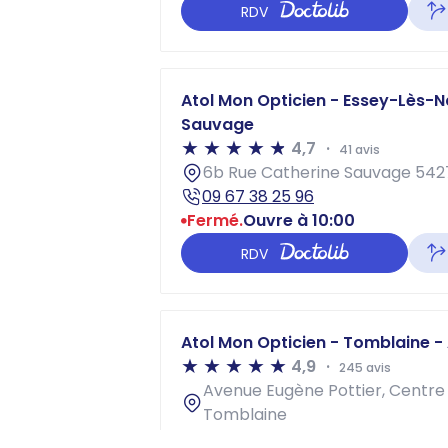
RDV
Atol Mon Opticien - Essey-Lès-N
Sauvage
4,7
41 avis
6b Rue Catherine Sauvage 54
09 67 38 25 96
Fermé.
Ouvre à 10:00
RDV
Atol Mon Opticien - Tomblaine -
4,9
245 avis
Avenue Eugène Pottier, Centr
Tomblaine
03 55 96 14 50