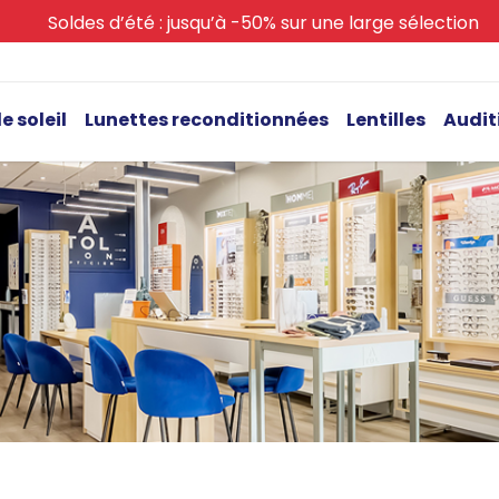
Soldes d’été : jusqu’à -50% sur une large sélection
e soleil
Lunettes reconditionnées
Lentilles
Audit