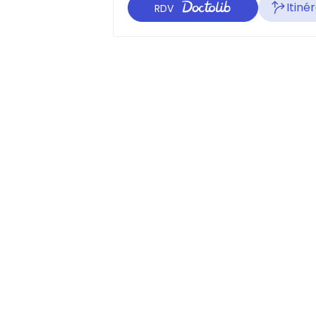
Itiné
RDV