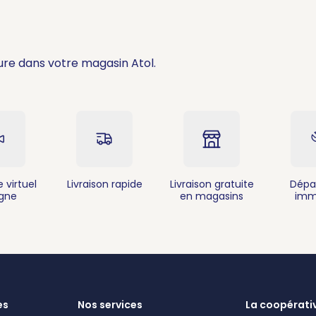
ure dans votre magasin Atol.
 virtuel
Livraison rapide
Livraison gratuite
Dépa
igne
en magasins
imm
es
Nos services
La coopérati