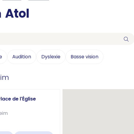
n
Atol
e
Audition
Dyslexie
Basse vision
eim
lace de l'Église
heim