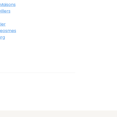
Maisons
llers
ier
Geosmes
urg