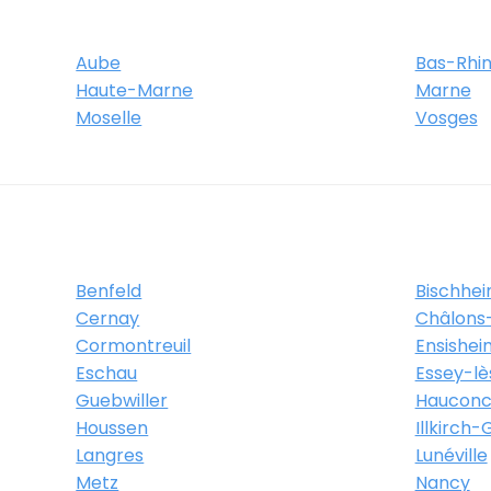
Aube
Bas-Rhi
Haute-Marne
Marne
Moselle
Vosges
Benfeld
Bischhe
Cernay
Châlon
Cormontreuil
Ensishei
Eschau
Essey-l
Guebwiller
Hauconc
Houssen
Illkirch
Langres
Lunéville
Metz
Nancy