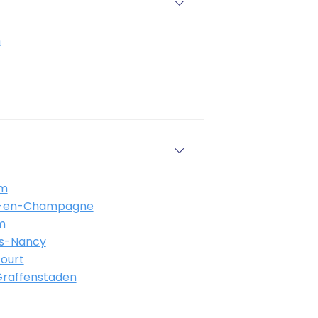
n
im
s-en-Champagne
m
ès-Nancy
ourt
-Graffenstaden