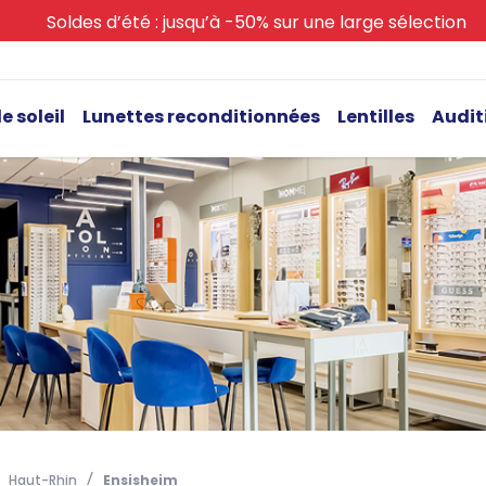
Soldes d’été : jusqu’à -50% sur une large sélection
e soleil
Lunettes reconditionnées
Lentilles
Audit
Haut-Rhin
Ensisheim