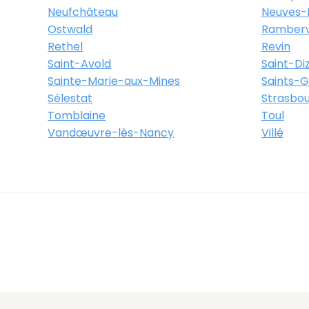
Neufchâteau
Neuves-
Ostwald
Rambervi
Rethel
Revin
Saint-Avold
Saint-Diz
Sainte-Marie-aux-Mines
Saints-
Sélestat
Strasbo
Tomblaine
Toul
Vandœuvre-lès-Nancy
Villé