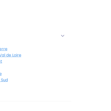
erre
al de Loire
t
e
 Sud