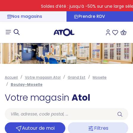
Soldes d’été : jusqu’à -50% sur une large sélec
Nos magasins
Prendre RDV
Connexion
Liste des 
Accueil
Votre magasin Atol
Grand Est
Moselle
Boulay-Moselle
Votre magasin
Atol
Autour de moi
Filtres