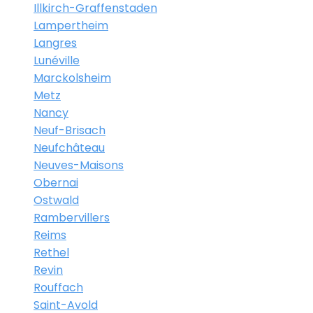
Illkirch-Graffenstaden
Lampertheim
Langres
Lunéville
Marckolsheim
Metz
Nancy
Neuf-Brisach
Neufchâteau
Neuves-Maisons
Obernai
Ostwald
Rambervillers
Reims
Rethel
Revin
Rouffach
Saint-Avold