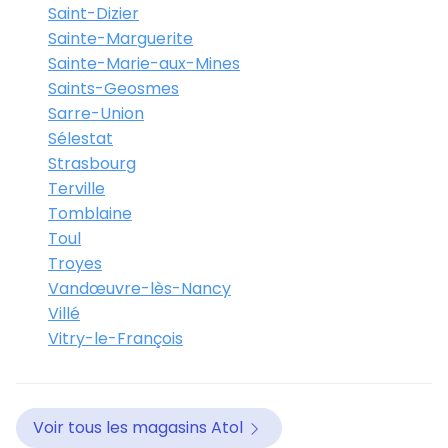
Saint-Dizier
Sainte-Marguerite
Sainte-Marie-aux-Mines
Saints-Geosmes
Sarre-Union
Sélestat
Strasbourg
Terville
Tomblaine
Toul
Troyes
Vandœuvre-lès-Nancy
Villé
Vitry-le-François
Voir tous les magasins Atol