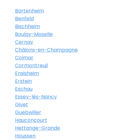
Bartenheim
Benfeld
Bischheim
Boulay-Moselle
Cernay
Châlons-en-Champagne
Colmar
Cormontreuil
Ensisheim
Erstein
Eschau
Essey-lès-Nancy
Givet
Guebwiller
Hauconcourt
Hettange-Grande
Houssen